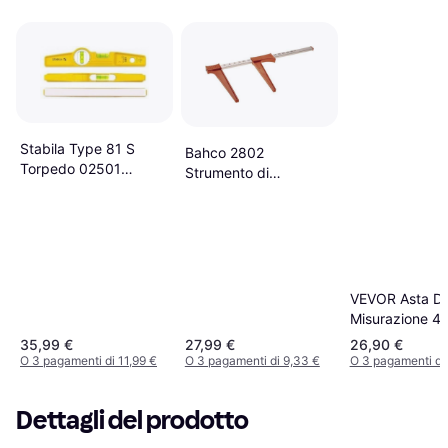
Stabila Type 81 S
Bahco 2802
Torpedo 02501
Strumento di
250mm Strumento di
misurazione
misurazione
VEVOR Asta Di
Misurazione 4
Telescopica Me
35,99 €
27,99 €
26,90 €
CM/MM Strume
O 3 pagamenti di 11,99 €
O 3 pagamenti di 9,33 €
O 3 pagamenti di 
misurazione
Dettagli del prodotto