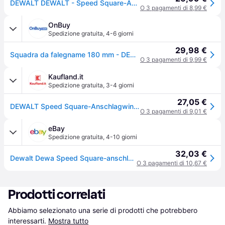
DEWALT DEWALT - Speed Square-Anschlagwinkel 18cm DWHT25227-0 Squadra fissa da officina 180 x 180 mm
O 3 pagamenti di 8,99 €
OnBuy
Spedizione gratuita
,
4-6 giorni
29,98 €
Squadra da falegname 180 mm - DEWALT DWHT25227-0
O 3 pagamenti di 9,99 €
Kaufland.it
Spedizione gratuita
,
3-4 giorni
27,05 €
DEWALT Speed Square-Anschlagwinkel 18cm schwarz (DWHT25227-0)
O 3 pagamenti di 9,01 €
eBay
Spedizione gratuita
,
4-10 giorni
32,03 €
Dewalt Dewa Speed Square-anschlagwinkel 18cm Dwht25227-0
O 3 pagamenti di 10,67 €
Prodotti correlati
Abbiamo selezionato una serie di prodotti che potrebbero 
interessarti.
Mostra tutto