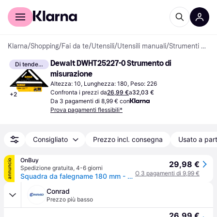
Per il tuo shopping
Per le aziende
Klarna
/
Shopping
/
Fai da te
/
Utensili
/
Utensili manuali
/
Strumenti di misurazione
Dewalt DWHT25227-0 Strumento di 
Di tendenza
misurazione
Altezza: 10, Lunghezza: 180, Peso: 226
Confronta i prezzi da
26,99 €
a
32,03 €
+
2
Da 3 pagamenti di 8,99 € con
Prova pagamenti flessibili*
Consigliato
Prezzo incl. consegna
Usato a part
OnBuy
annuncio
29,98 €
Spedizione gratuita
,
4-6 giorni
O 3 pagamenti di 9,99 €
Squadra da falegname 180 mm - DEWALT DWHT25227-0
Conrad
Prezzo più basso
26,99 €