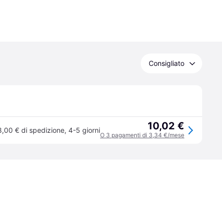
Consigliato
10,02 €
8,00 € di spedizione
,
4-5 giorni
O 3 pagamenti di 3,34 €/mese