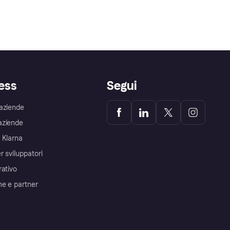
ess
Segui
aziende
aziende
 Klarna
r sviluppatori
rativo
me e partner