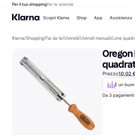
Per il tuo shopping
Per le aziende
Scopri Klarna
Shop
App
Assistenza
Klarna
/
Shopping
/
Fai da te
/
Utensili
/
Utensili manuali
/
Lime quadr
Opzioni di pagame
Negozi
Opzioni di pagamen
Booking.c
Oregon P
Paga ora
Unieuro
Paga in 3 rate
Media Wor
quadra
Paga dopo 30 giorni
eBay
Finanziamento
Zalando
Prezzo
10,02 
È un buon 
Elenco negozi
Da 3 pagamenti 