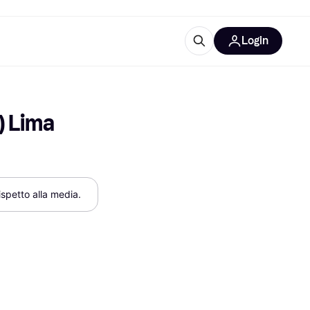
Login
Approfondimenti
ure per ufficio
re
Cos'è Klarna?
 Lima 
rispetto alla media.
categorie