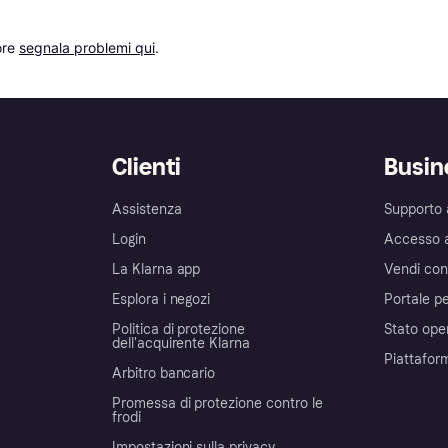
re 
segnala problemi qui
.
Clienti
Busin
Assistenza
Supporto 
Login
Accesso 
La Klarna app
Vendi con
Esplora i negozi
Portale pe
Politica di protezione
Stato ope
dell'acquirente Klarna
Piattafor
Arbitro bancario
Promessa di protezione contro le
frodi
Impostazioni sulla privacy