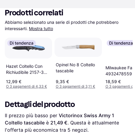
Prodotti correlati
Abbiamo selezionato una serie di prodotti che potrebbero 
interessarti.
Mostra tutto
Di tendenza
Di tendenza
Opinel No 8 Coltello
Hazet Coltello Con
Milwaukee Fas
tascabile
Richiudibile 2157-3
4932478559 Co
201 Coltello tascabile
tascabile
12,99 €
9,35 €
18,59 €
O 3 pagamenti di 4,33 €
O 3 pagamenti di 3,11 €
O 3 pagamenti di 
Dettagli del prodotto
Il prezzo più basso per 
Victorinox Swiss Army 1 
Coltello tascabile
 è 
21,49 €
. Questa è attualmente 
l'offerta più economica tra 
5
 negozi.