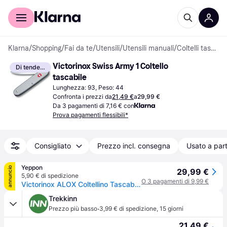
Per il tuo shopping
Per le aziende
Klarna
/
Shopping
/
Fai da te
/
Utensili
/
Utensili manuali
/
Coltelli tascabili
Victorinox Swiss Army 1 Coltello 
Di tendenza
tascabile
Lunghezza: 93, Peso: 44
Confronta i prezzi da
21,49 €
a
29,99 €
Da 3 pagamenti di 7,16 € con
Prova pagamenti flessibili*
Consigliato
Prezzo incl. consegna
Usato a part
Yeppon
annuncio
29,99 €
5,90 € di spedizione
O 3 pagamenti di 9,99 €
Victorinox ALOX Coltellino Tascabile Silver
Trekkinn
·
Prezzo più basso
3,99 € di spedizione
,
15 giorni
21,49 €