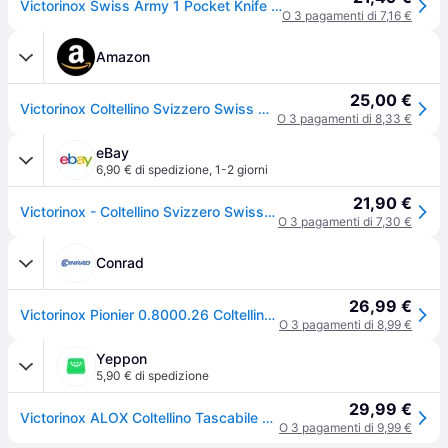
Victorinox Swiss Army 1 Pocket Knife Rosso
O 3 pagamenti di 7,16 €
Amazon
25,00 €
Victorinox Coltellino Svizzero Swiss Army 1, Made in Switzerland, 1 Funzione, Acciaio Inossidabile, Argento
O 3 pagamenti di 8,33 €
eBay
6,90 € di spedizione
,
1-2 giorni
21,90 €
Victorinox - Coltellino Svizzero Swiss Army 1 Alox V-0.8000.26 | 93mm | 44g | La
O 3 pagamenti di 7,30 €
Conrad
26,99 €
Victorinox Pionier 0.8000.26 Coltellino da lavoro Numero funzioni 1 Argento
O 3 pagamenti di 8,99 €
Yeppon
5,90 € di spedizione
29,99 €
Victorinox ALOX Coltellino Tascabile Silver
O 3 pagamenti di 9,99 €