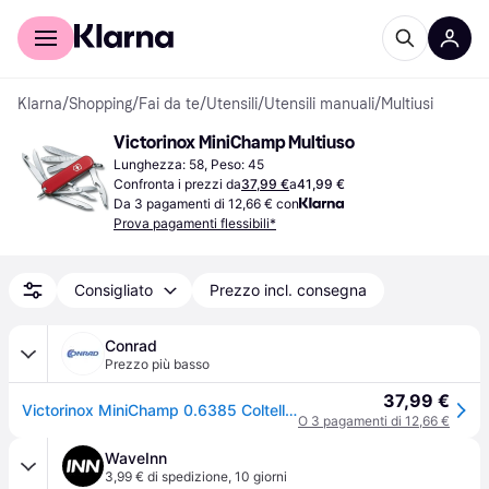
Per il tuo shopping
Per le aziende
Klarna
/
Shopping
/
Fai da te
/
Utensili
/
Utensili manuali
/
Multiusi
Victorinox MiniChamp Multiuso
Lunghezza: 58, Peso: 45
Confronta i prezzi da
37,99 €
a
41,99 €
Da 3 pagamenti di 12,66 € con
Prova pagamenti flessibili*
Consigliato
Prezzo incl. consegna
Conrad
Prezzo più basso
37,99 €
Victorinox MiniChamp 0.6385 Coltellino svizzero Numero funzioni 16 Rosso
O 3 pagamenti di 12,66 €
WaveInn
3,99 € di spedizione
,
10 giorni