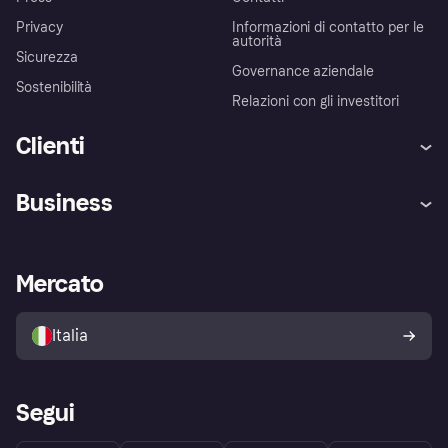
Privacy
Informazioni di contatto per le
autorità
Sicurezza
Governance aziendale
Sostenibilità
Relazioni con gli investitori
Clienti
Assistenza
Arbitro bancario
Business
Login
Promessa di protezione contro
le frodi
Supporto aziende
Portale per sviluppatori
La Klarna app
Impostazioni sulla privacy
Accesso aziende
Stato operativo
Mercato
Esplora i negozi
Il tuo diritto di recesso
Vendi con Klarna
Piattaforme e partner
Politica di protezione
dell'acquirente Klarna
Italia
Segui