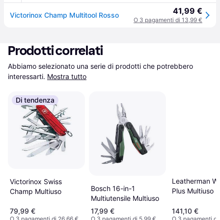
41,99 €
Victorinox Champ Multitool Rosso
O 3 pagamenti di 13,99 €
Prodotti correlati
Abbiamo selezionato una serie di prodotti che potrebbero 
interessarti.
Mostra tutto
Di tendenza
Leatherman W
Victorinox Swiss
Bosch 16-in-1
Plus Multiuso
Champ Multiuso
Multiutensile Multiuso
79,99 €
17,99 €
141,10 €
O 3 pagamenti di 26,66 €
O 3 pagamenti di 5,99 €
O 3 pagamenti di