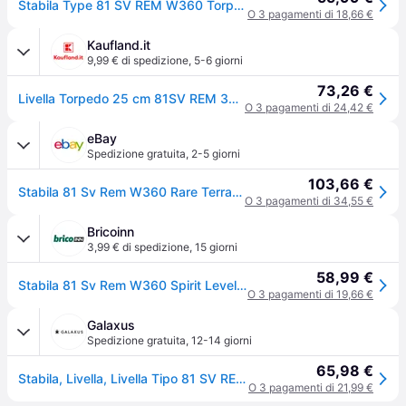
Stabila Type 81 SV REM W360 Torpedo 16670 Livella Torpedo 25 cm 0.5 mm/m
O 3 pagamenti di 18,66 €
Kaufland.it
9,99 € di spedizione
,
5-6 giorni
73,26 €
Livella Torpedo 25 cm 81SV REM 360 gradi Stabila | 4005069166700
O 3 pagamenti di 24,42 €
eBay
Spedizione gratuita
,
2-5 giorni
103,66 €
Stabila 81 Sv Rem W360 Rare Terra Magnetico Torpedo Level 25cm Rotante Stb81svw
O 3 pagamenti di 34,55 €
Bricoinn
3,99 € di spedizione
,
15 giorni
58,99 €
Stabila 81 Sv Rem W360 Spirit Level 25cm Giallo
O 3 pagamenti di 19,66 €
Galaxus
Spedizione gratuita
,
12-14 giorni
65,98 €
Stabila, Livella, Livella Tipo 81 SV REM W360 Torpedo (25cm)
O 3 pagamenti di 21,99 €