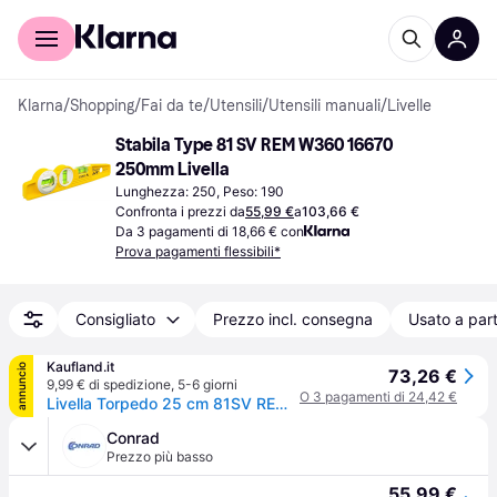
Per il tuo shopping
Per le aziende
Klarna
/
Shopping
/
Fai da te
/
Utensili
/
Utensili manuali
/
Livelle
Stabila Type 81 SV REM W360 16670 
250mm Livella
Lunghezza: 250, Peso: 190
Confronta i prezzi da
55,99 €
a
103,66 €
Da 3 pagamenti di 18,66 € con
Prova pagamenti flessibili*
Consigliato
Prezzo incl. consegna
Usato a part
Kaufland.it
annuncio
73,26 €
9,99 € di spedizione
,
5-6 giorni
O 3 pagamenti di 24,42 €
Livella Torpedo 25 cm 81SV REM 360 gradi Stabila | 4005069166700
Conrad
Prezzo più basso
55,99 €