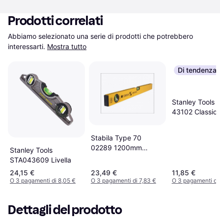
Prodotti correlati
Abbiamo selezionato una serie di prodotti che potrebbero 
interessarti.
Mostra tutto
Di tendenza
Stanley Tools
43102 Classic L
Stabila Type 70
02289 1200mm
Stanley Tools
Livella
STA043609 Livella
24,15 €
23,49 €
11,85 €
O 3 pagamenti di 8,05 €
O 3 pagamenti di 7,83 €
O 3 pagamenti di
Dettagli del prodotto