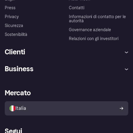
Press
Contatti
Privacy
Informazioni di contatto per le
autorità
Sicurezza
Governance aziendale
Sostenibilità
Relazioni con gli investitori
Clienti
Assistenza
Arbitro bancario
Business
Login
Promessa di protezione contro
le frodi
Supporto aziende
Portale per sviluppatori
La Klarna app
Impostazioni sulla privacy
Accesso aziende
Stato operativo
Mercato
Esplora i negozi
Il tuo diritto di recesso
Vendi con Klarna
Piattaforme e partner
Politica di protezione
dell'acquirente Klarna
Italia
Segui