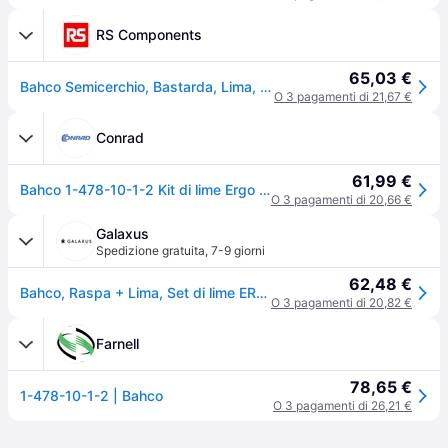
RS Components
65,03 €
Bahco Semicerchio, Bastarda, Lima, L. 250 mm, 5 pezzi
O 3 pagamenti di 21,67 €
Conrad
61,99 €
Bahco 1-478-10-1-2 Kit di lime Ergo 5 pz 250 mm taglio 1 e 2 1 pz.
O 3 pagamenti di 20,66 €
Galaxus
Spedizione gratuita
,
7-9 giorni
62,48 €
Bahco, Raspa + Lima, Set di lime ERGO, 4 x taglio bastardo/1 x semi-finitura 250 mm Set di 5 pezzi (Barra 1, Taglio 2, 250mm)
O 3 pagamenti di 20,82 €
Farnell
78,65 €
1-478-10-1-2 | Bahco
O 3 pagamenti di 26,21 €