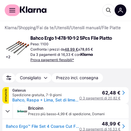
Per il tuo shopping
Per le aziende
Klarna
/
Shopping
/
Fai da te
/
Utensili
/
Utensili manuali
/
File Piatte
Bahco Ergo 1-478-10-1-2 5Pcs File Piatto
Peso: 1100
Confronta i prezzi da
48,99 €
a
78,65 €
Da 3 pagamenti di 16,33 € con
+
2
Prova pagamenti flessibili*
Consigliato
Prezzo incl. consegna
Galaxus
annuncio
62,48 €
Spedizione gratuita
,
7-9 giorni
O 3 pagamenti di 20,82 €
Bahco, Raspa + Lima, Set di lime ERGO, 4 x taglio bastardo/1 x semi-finitura 250 mm Set di 5 pezzi (Barra 1, Taglio 2, 250mm)
Bricoinn
·
Prezzo più basso
4,99 € di spedizione
,
Domani
48,99 €
Bahco Ergo™ File Set 4 Coarse Cut Files 1 Interfine Chopped File 250 Mm 5 Units Arancione
O 3 pagamenti di 16,33 €