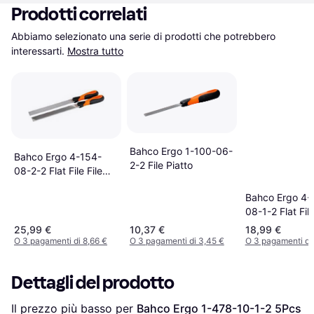
Prodotti correlati
Abbiamo selezionato una serie di prodotti che potrebbero 
interessarti.
Mostra tutto
Bahco Ergo 1-100-06-
Bahco Ergo 4-154-
2-2 File Piatto
08-2-2 Flat File File
Piatto
Bahco Ergo 4-
08-1-2 Flat File
Piatto
25,99 €
10,37 €
18,99 €
O 3 pagamenti di 8,66 €
O 3 pagamenti di 3,45 €
O 3 pagamenti di
Dettagli del prodotto
Il prezzo più basso per 
Bahco Ergo 1-478-10-1-2 5Pcs 