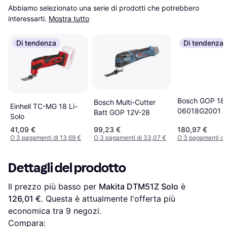
Abbiamo selezionato una serie di prodotti che potrebbero 
interessarti.
Mostra tutto
Di tendenza
Di tendenza
Bosch GOP 18
Bosch Multi-Cutter
Einhell TC-MG 18 Li-
06018G2001 Ut
Batt GOP 12V-28
Solo
Multifunzione 
41,09 €
99,23 €
180,97 €
Batteria
O 3 pagamenti di 13,69 €
O 3 pagamenti di 33,07 €
O 3 pagamenti di
Dettagli del prodotto
Il prezzo più basso per 
Makita DTM51Z Solo
 è 
126,01 €
. Questa è attualmente l'offerta più 
economica tra 
9
 negozi.
Compara: