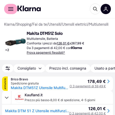
Per il tuo shopping
Per le aziende
Klarna
/
Shopping
/
Fai da te
/
Utensili
/
Utensili elettrici
/
Multiutensili
Makita DTM51Z Solo
Multiutensile, Batteria
Confronta i prezzi da
126,01 €
a
267,99 €
Da 3 pagamenti di 42,00 € con
+
2
Prova pagamenti flessibili*
Consigliato
Prezzo incl. consegna
Usato a part
Brico Bravo
annuncio
178,49 €
Spedizione gratuita
O 3 pagamenti di 59,49 €
Makita DTM51Z Utensile Multifunzione a Batteria 18V Ioni di Litio 20000 opm Starlock Solo Corpo colore Blu
Kaufland.it
·
Prezzo più basso
8,00 € di spedizione
,
4-5 giorni
126,01 €
Makita DTM 51 Z Utensile multifunzione a batteria 18V - senza batteria, senza caricatore
O 3 pagamenti di 42,00 €