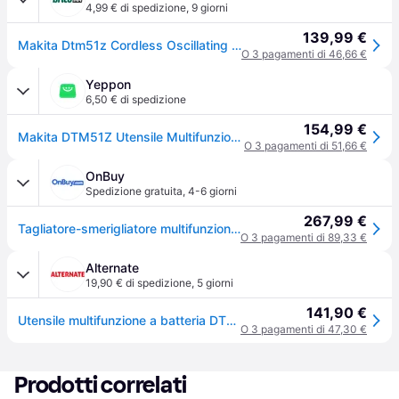
4,99 € di spedizione
,
9 giorni
139,99 €
Makita Dtm51z Cordless Oscillating Multi Tool Argento One Size / EU Plug 220V
O 3 pagamenti di 46,66 €
Yeppon
6,50 € di spedizione
154,99 €
Makita DTM51Z Utensile Multifunzione a Batteria 18V Ioni di Litio 20000 opm Starlock Solo Corpo colore Blu
O 3 pagamenti di 51,66 €
OnBuy
Spedizione gratuita
,
4-6 giorni
267,99 €
Tagliatore-smerigliatore multifunzione senza filo 18V MAKITA DTM51Z
O 3 pagamenti di 89,33 €
Alternate
19,90 € di spedizione
,
5 giorni
141,90 €
Utensile multifunzione a batteria DTM51Z, 18 Volt, Strumento multi funzione
O 3 pagamenti di 47,30 €
Prodotti correlati