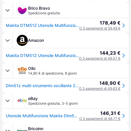
Brico Bravo
Spedizione gratuita
178,49 €
Makita DTM51Z Utensile Multifunzione a Batteria 18V Ioni di Litio 20000 opm Starlock Solo Corpo colore Blu
O 3 pagamenti di 59,49 €
Amazon
144,23 €
Makita DTM51Z Utensile Multifunzione Batteria 18V LXT Solo Corpo
O 3 pagamenti di 48,07 €
Ollo
14,90 € di spedizione
,
8 giorni
148,90 €
Dtm51z multi-strumento oscillante 20000 opm nero, blu
O 3 pagamenti di 49,63 €
eBay
Spedizione gratuita
,
3-5 giorni
146,31 €
Utensile Multifunzione Makita Dtm51z (solo Corpo)
O 3 pagamenti di 48,77 €
Bricoinn