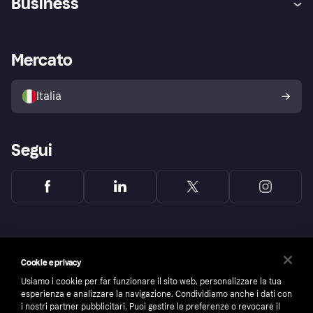
Business
Login
Promessa di protezione contro
le frodi
Supporto aziende
Portale per sviluppatori
La Klarna app
Impostazioni sulla privacy
Accesso aziende
Stato operativo
Mercato
Esplora i negozi
Il tuo diritto di recesso
Vendi con Klarna
Piattaforme e partner
Politica di protezione
dell'acquirente Klarna
Italia
Segui
Cookie e privacy
Usiamo i cookie per far funzionare il sito web, personalizzare la tua
esperienza e analizzare la navigazione. Condividiamo anche i dati con
i nostri partner pubblicitari. Puoi gestire le preferenze o revocare il