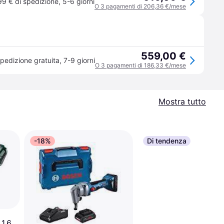
99 € di spedizione
,
5-6 giorni
O 3 pagamenti di 206,36 €/mese
559,00 €
pedizione gratuita
,
7-9 giorni
O 3 pagamenti di 186,33 €/mese
Mostra tutto
-18%
Di tendenza
1.6