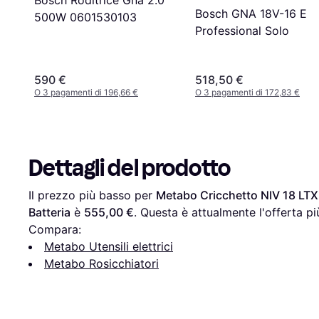
Bosch Roditrice Gna 2.0
Bosch GNA 18V-16 E
500W 0601530103
Professional Solo
590 €
518,50 €
O 3 pagamenti di 196,66 €
O 3 pagamenti di 172,83 €
Dettagli del prodotto
Il prezzo più basso per 
Metabo Cricchetto NIV 18 LTX 
Batteria
 è 
555,00 €
. Questa è attualmente l'offerta p
Compara:
Metabo Utensili elettrici
Metabo Rosicchiatori