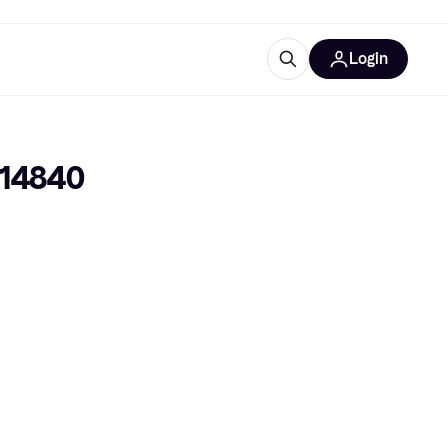
Login
Approfondimenti
ure per ufficio
re
Cos'è Klarna?
614840 
categorie