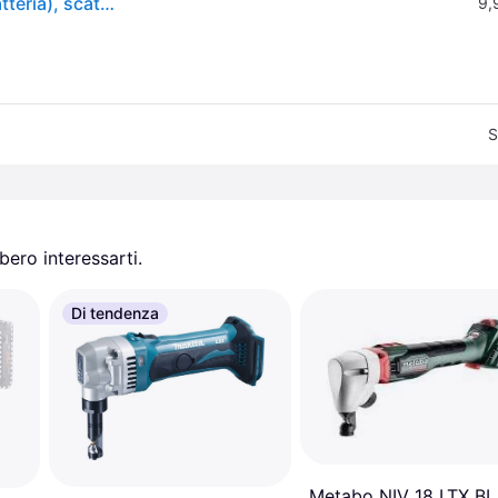
Roditrice 18V NIV 18 LTX BL 1.6 - Pick+Mix (senza batteria), scatola Metabox
9,
S
ero interessarti.
Di tendenza
Metabo NIV 18 LTX BL 