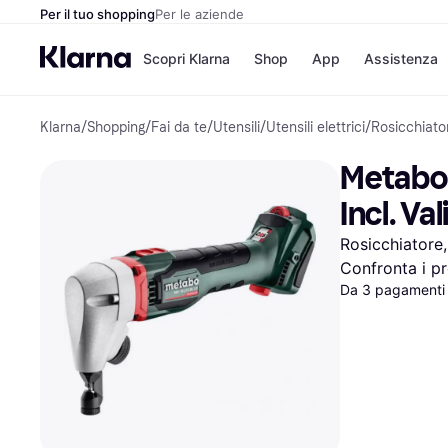
Per il tuo shopping
Per le aziende
Scopri Klarna
Shop
App
Assistenza
Klarna
/
Shopping
/
Fai da te
/
Utensili
/
Utensili elettrici
/
Rosicchiator
Opzioni di pagame
Negozi
Opzioni di pagamen
Booking.c
Metabo 
Paga ora
Unieuro
Paga in 3 rate
Media Wor
Incl. Va
Paga dopo 30 giorni
eBay
Finanziamento
Zalando
Rosicchiatore,
Confronta i pr
Da 3 pagamenti
Elenco negozi