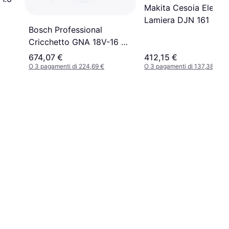
Makita Cesoia Elettri
Lamiera DJN 161
Bosch Professional
Cricchetto GNA 18V-16 E
0601529601 700 W
674,07 €
412,15 €
Tensione
O 3 pagamenti di 224,69 €
O 3 pagamenti di 137,38 €