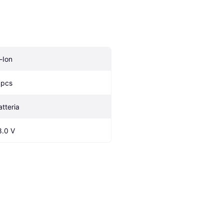
i-Ion
 pcs
atteria
8.0 V