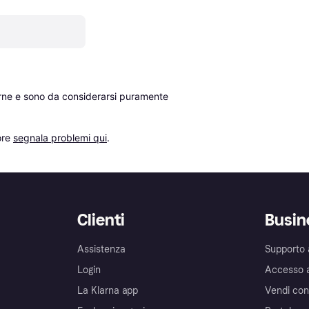
erne e sono da considerarsi puramente 
re 
segnala problemi qui
.
Clienti
Busin
Assistenza
Supporto 
Login
Accesso 
La Klarna app
Vendi con