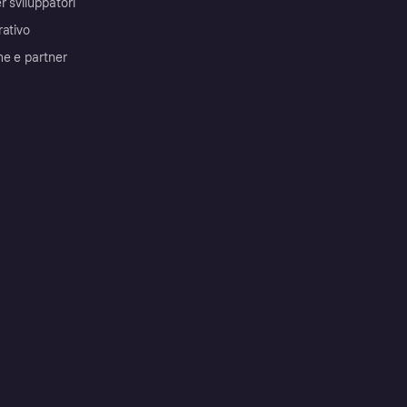
r sviluppatori
rativo
me e partner