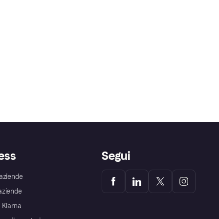
ess
Segui
aziende
aziende
 Klarna