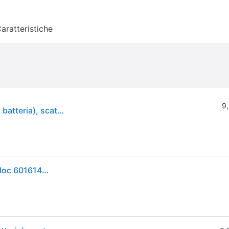
aratteristiche
9,
Roditrice 18V NIV 18 LTX BL 1.6 - Pick+Mix (senza batteria), scatola Metabox
Metabo Cricchetto a batteria NIV 18 LTX BL 1.6 Metaloc 601614840 incl. valigia, senza batteria Tensione batterie ricaricabili 18 V