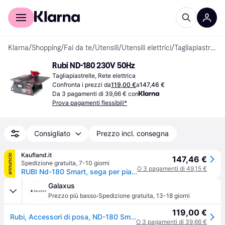
Per il tuo shopping
Per le aziende
Klarna
/
Shopping
/
Fai da te
/
Utensili
/
Utensili elettrici
/
Tagliapiastrelle
Rubi ND-180 230V 50Hz
Tagliapiastrelle, Rete elettrica
Confronta i prezzi da
119,00 €
a
147,46 €
Da 3 pagamenti di 39,66 € con
Prova pagamenti flessibili*
Consigliato
Prezzo incl. consegna
Kaufland.it
annuncio
147,46 €
Spedizione gratuita
,
7-10 giorni
O 3 pagamenti di 49,15 €
RUBI Nd-180 Smart, sega per piastrelle, 2800 giri/min, 18 cm, 3,4 cm, 2 cm, 66,3 dB
Galaxus
·
Prezzo più basso
Spedizione gratuita
,
13-18 giorni
119,00 €
Rubi, Accessori di posa, ND-180 Smart (Taglierina)
O 3 pagamenti di 39,66 €