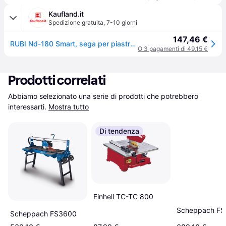
Kaufland.it
Spedizione gratuita
,
7-10 giorni
147,46 €
RUBI Nd-180 Smart, sega per piastrelle, 2800 giri/min, 18 cm, 3,4 cm, 2 cm, 66,3 dB
O 3 pagamenti di 49,15 €
Prodotti correlati
Abbiamo selezionato una serie di prodotti che potrebbero 
interessarti.
Mostra tutto
Di tendenza
Einhell TC-TC 800
Scheppach FS
Scheppach FS3600