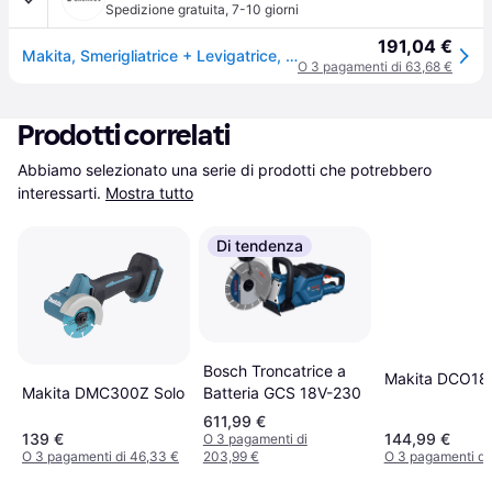
Spedizione gratuita
,
7-10 giorni
191,04 €
Makita, Smerigliatrice + Levigatrice, DCC 500 (Troncatrice)
O 3 pagamenti di 63,68 €
Prodotti correlati
Abbiamo selezionato una serie di prodotti che potrebbero 
interessarti.
Mostra tutto
Di tendenza
Bosch Troncatrice a
Makita DCO181
Makita DMC300Z Solo
Batteria GCS 18V-230
611,99 €
139 €
144,99 €
O 3 pagamenti di
O 3 pagamenti di 46,33 €
203,99 €
O 3 pagamenti di