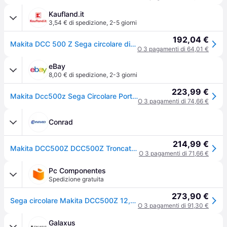
Kaufland.it
3,54 € di spedizione
,
2-5 giorni
192,04 €
Makita DCC 500 Z Sega circolare diamantata a batteria 18 V - 125 mm - Brushless - solo - senza batteria, senza caricabatterie
O 3 pagamenti di 64,01 €
eBay
8,00 € di spedizione
,
2-3 giorni
223,99 €
Makita Dcc500z Sega Circolare Portatile 12,5 Cm Verde
O 3 pagamenti di 74,66 €
Conrad
214,99 €
Makita DCC500Z DCC500Z Troncatrice diamantata 125 mm senza batteria 18 V
O 3 pagamenti di 71,66 €
Pc Componentes
Spedizione gratuita
273,90 €
Sega circolare Makita DCC500Z 12,5 cm Brushless 18 V batteria
O 3 pagamenti di 91,30 €
Galaxus