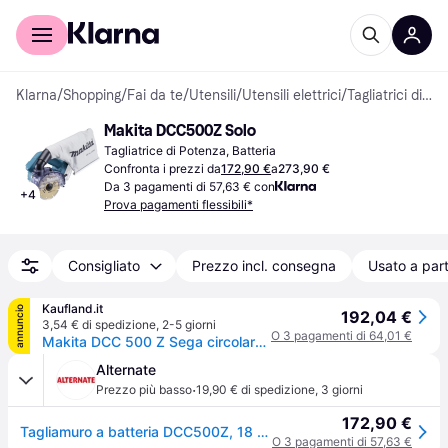
Per il tuo shopping
Per le aziende
Klarna
/
Shopping
/
Fai da te
/
Utensili
/
Utensili elettrici
/
Tagliatrici di Potenza
Makita DCC500Z Solo
Tagliatrice di Potenza, Batteria
Confronta i prezzi da
172,90 €
a
273,90 €
Da 3 pagamenti di 57,63 € con
+
4
Prova pagamenti flessibili*
Consigliato
Prezzo incl. consegna
Usato a part
Kaufland.it
annuncio
192,04 €
3,54 € di spedizione
,
2-5 giorni
O 3 pagamenti di 64,01 €
Makita DCC 500 Z Sega circolare diamantata a batteria 18 V - 125 mm - Brushless - solo - senza batteria, senza caricabatterie
Alternate
·
Prezzo più basso
19,90 € di spedizione
,
3 giorni
172,90 €
Tagliamuro a batteria DCC500Z, 18 Volt, Sega circolare
O 3 pagamenti di 57,63 €