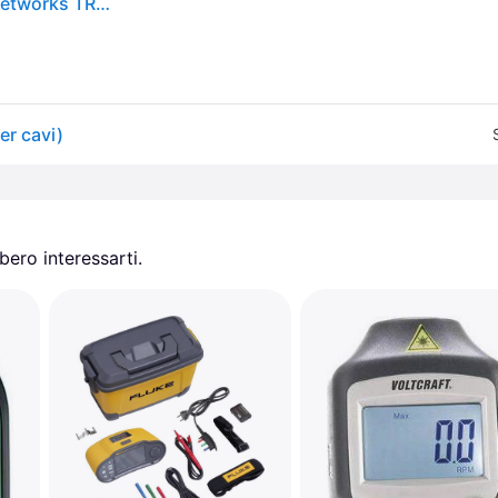
Kit generatore di suoni con sonda R180000 Trend Networks TREND Networks Audio/Video, Rete, Telecomunicazione
er cavi)
ero interessarti.