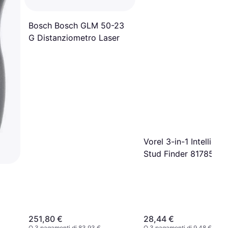
Bosch Bosch GLM 50-23
G Distanziometro Laser
Vorel 3-in-1 Intelligen
Stud Finder 81785
251,80 €
28,44 €
O 3 pagamenti di 83,93 €
O 3 pagamenti di 9,48 €