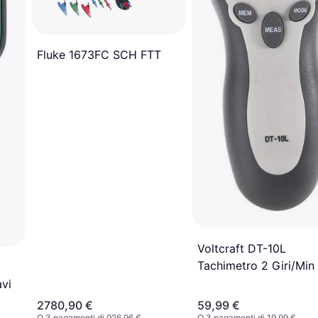
Fluke 1673FC SCH FTT
Voltcraft DT-10L
Tachimetro 2 Giri/Min
vi
2780,90 €
59,99 €
O 3 pagamenti di 926,96 €
O 3 pagamenti di 19,99 €