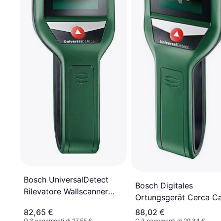
Bosch UniversalDetect
Bosch Digitales
Rilevatore Wallscanner
Ortungsgerät Cerca Ca
Digitale
82,65 €
88,02 €
O 3 pagamenti di 27,55 €
O 3 pagamenti di 29,34 €