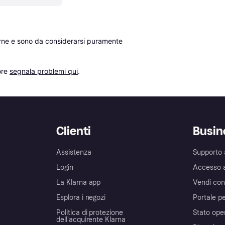
erne e sono da considerarsi puramente 
re 
segnala problemi qui
.
Clienti
Busin
Assistenza
Supporto 
Login
Accesso 
La Klarna app
Vendi con
Esplora i negozi
Portale pe
Politica di protezione
Stato ope
dell'acquirente Klarna