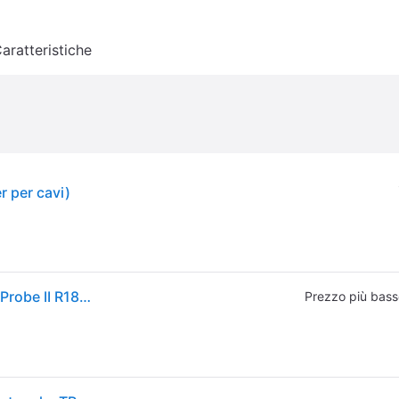
aratteristiche
r per cavi)
TREND Networks Induktiver TongeneratorKit Tone+Probe II R180000
Prezzo più bass