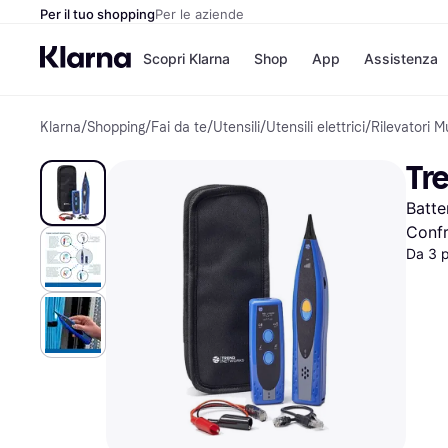
Per il tuo shopping
Per le aziende
Scopri Klarna
Shop
App
Assistenza
Klarna
/
Shopping
/
Fai da te
/
Utensili
/
Utensili elettrici
/
Rilevatori Mu
Opzioni di pagame
Negozi
Opzioni di pagamen
Booking.c
Tr
Paga ora
Unieuro
Paga in 3 rate
Media Wor
Batte
Paga dopo 30 giorni
eBay
Finanziamento
Zalando
Confr
Da 3 
Elenco negozi