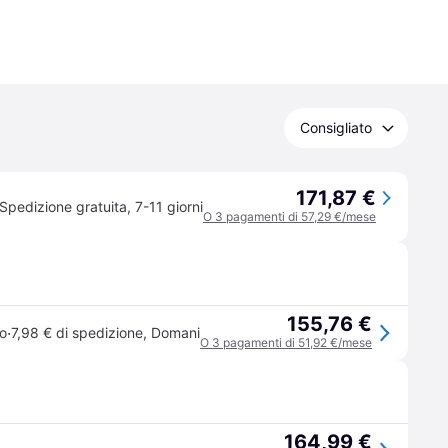
Consigliato
171,87 €
Spedizione gratuita
,
7-11 giorni
O 3 pagamenti di 57,29 €/mese
155,76 €
·
o
7,98 € di spedizione
,
Domani
O 3 pagamenti di 51,92 €/mese
164,99 €