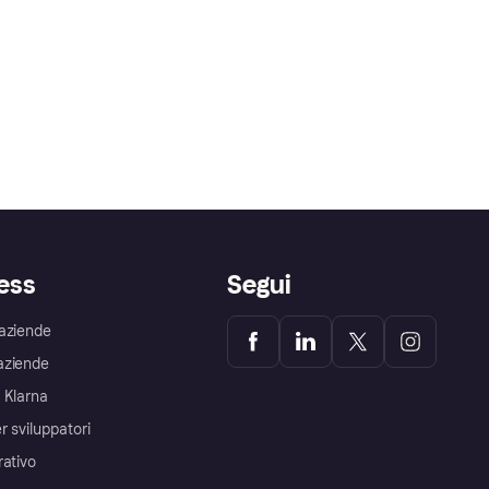
ess
Segui
aziende
aziende
 Klarna
r sviluppatori
rativo