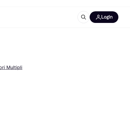
Login
Approfondimenti
ure per ufficio
re
Cos'è Klarna?
ori Multipli
categorie