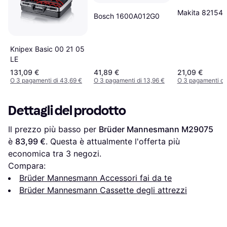
Makita 82154
Bosch 1600A012G0
Knipex Basic 00 21 05
LE
131,09 €
41,89 €
21,09 €
O 3 pagamenti di 43,69 €
O 3 pagamenti di 13,96 €
O 3 pagamenti di
Dettagli del prodotto
Il prezzo più basso per 
Brüder Mannesmann M29075
è 
83,99 €
. Questa è attualmente l'offerta più 
economica tra 
3
 negozi.
Compara:
Brüder Mannesmann Accessori fai da te
Brüder Mannesmann Cassette degli attrezzi