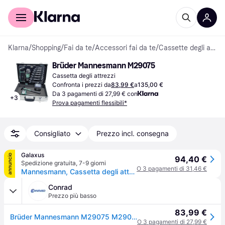
Per il tuo shopping
Per le aziende
Klarna
/
Shopping
/
Fai da te
/
Accessori fai da te
/
Cassette degli attrezzi
Brüder Mannesmann M29075
Cassetta degli attrezzi
Confronta i prezzi da
83,99 €
a
135,00 €
Da 3 pagamenti di 27,99 € con
+
3
Prova pagamenti flessibili*
Consigliato
Prezzo incl. consegna
Galaxus
annuncio
94,40 €
Spedizione gratuita
,
7-9 giorni
O 3 pagamenti di 31,46 €
Mannesmann, Cassetta degli attrezzi, Cassetta degli attrezzi
Conrad
Prezzo più basso
83,99 €
Brüder Mannesmann M29075 M29075 Tuttofare Valigetta porta utensili con contenuto 108 parti
O 3 pagamenti di 27,99 €