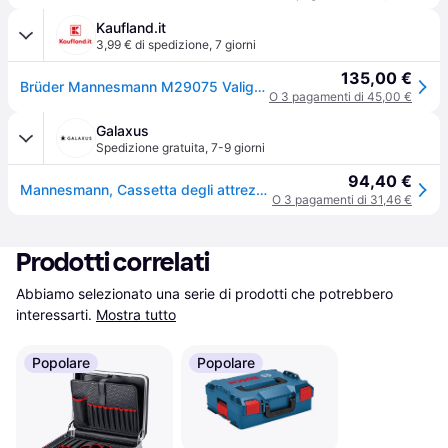
Kaufland.it
3,99 € di spedizione
,
7 giorni
135,00 €
Brüder Mannesmann M29075 Valigetta portautensili in alluminio 108 pz.
O 3 pagamenti di 45,00 €
Galaxus
Spedizione gratuita
,
7-9 giorni
94,40 €
Mannesmann, Cassetta degli attrezzi, Cassetta degli attrezzi
O 3 pagamenti di 31,46 €
Prodotti correlati
Abbiamo selezionato una serie di prodotti che potrebbero 
interessarti.
Mostra tutto
Popolare
Popolare