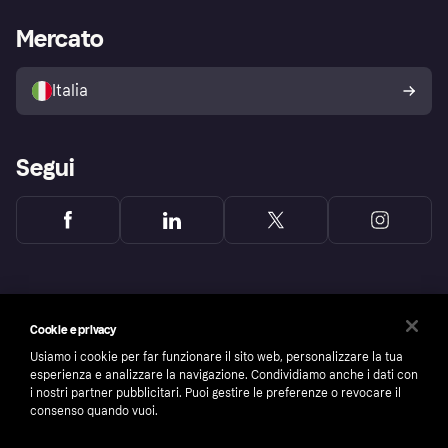
Supporto aziende
Portale per sviluppatori
La Klarna app
Impostazioni sulla privacy
Accesso aziende
Stato operativo
Mercato
Esplora i negozi
Il tuo diritto di recesso
Vendi con Klarna
Piattaforme e partner
Politica di protezione
dell'acquirente Klarna
Italia
Segui
Cookie e privacy
Usiamo i cookie per far funzionare il sito web, personalizzare la tua
esperienza e analizzare la navigazione. Condividiamo anche i dati con
i nostri partner pubblicitari. Puoi gestire le preferenze o revocare il
consenso quando vuoi.