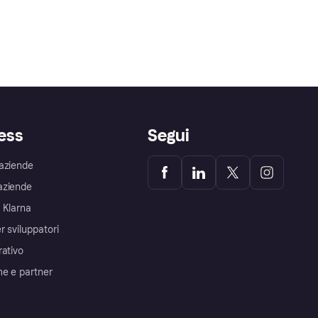
ess
Segui
aziende
aziende
 Klarna
r sviluppatori
rativo
me e partner