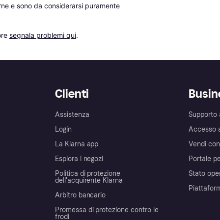
erne e sono da considerarsi puramente 
re 
segnala problemi qui
.
Clienti
Busin
Assistenza
Supporto 
Login
Accesso 
La Klarna app
Vendi con
Esplora i negozi
Portale pe
Politica di protezione
Stato ope
dell'acquirente Klarna
Piattafor
Arbitro bancario
Promessa di protezione contro le
frodi