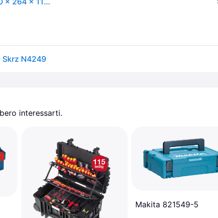
Cassetta degli attrezzi - QBRICK - Box 130 PRO - 370 x 264 x 117 mm - Resistente ai prodotti chimici - 9L
- Skrz N4249
ero interessarti.
Makita 821549-5