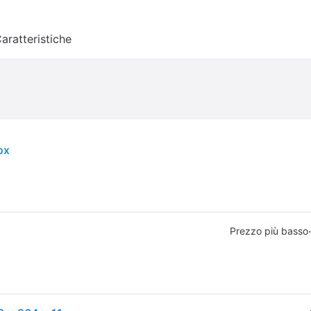
aratteristiche
ox
·
Prezzo più basso