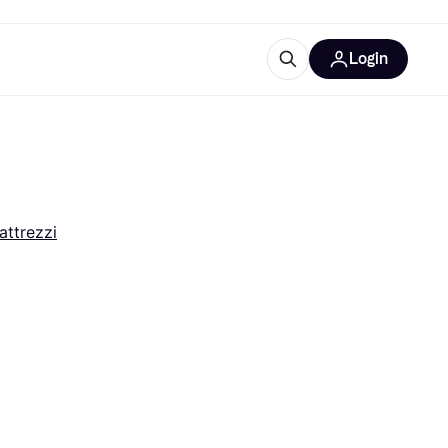
Login
Approfondimenti
ure per ufficio
re
Cos'è Klarna?
attrezzi
categorie