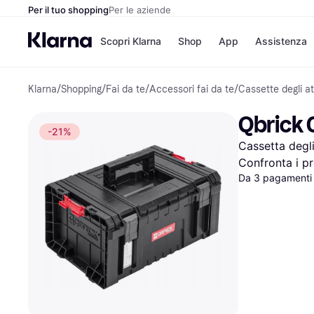
Per il tuo shopping
Per le aziende
Scopri Klarna
Shop
App
Assistenza
Klarna
/
Shopping
/
Fai da te
/
Accessori fai da te
/
Cassette degli at
Opzioni di pagame
Negozi
Opzioni di pagamen
Booking.c
Qbrick C
Paga ora
Unieuro
-21%
Paga in 3 rate
Media Wor
Cassetta degli
Paga dopo 30 giorni
eBay
Finanziamento
Zalando
Confronta i pr
Da 3 pagamenti 
Elenco negozi