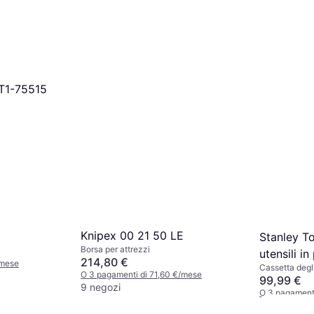
ST1-75515
Knipex ‎00 21 50 LE
Stanley To
Borsa per attrezzi
utensili in
214,80 €
/mese
Cassetta degli
O 3 pagamenti di 71,60 €/mese
cassetti: 3
99,99 €
9 negozi
O 3 pagament
7 negozi