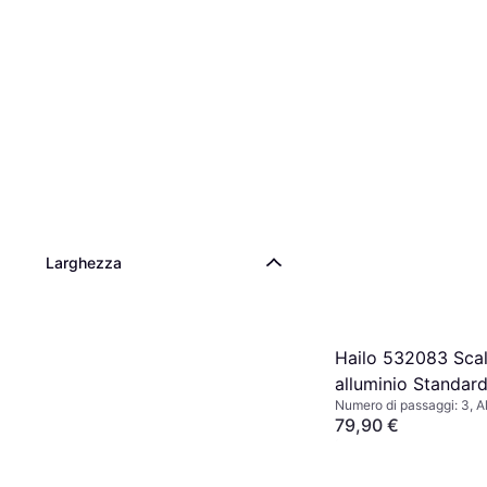
Larghezza
Hailo 532083 Scala
alluminio Standar
Numero di passaggi: 3, A
79,90 €
O 3 pagamenti di 26,63 
2 negozi