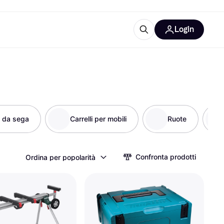
Login
Approfondimenti
ure per ufficio
re
Cos'è Klarna?
i da sega
Carrelli per mobili
Ruote
categorie
Confronta prodotti
Ordina per popolarità