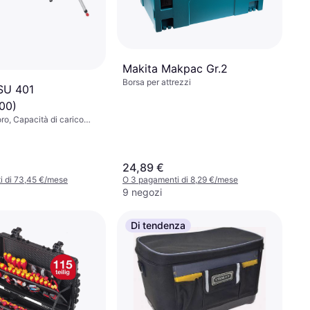
Makita Makpac Gr.2
Borsa per attrezzi
SU 401
00)
ro, Capacità di carico
50kg
24,89 €
i di 73,45 €/mese
O 3 pagamenti di 8,29 €/mese
9 negozi
Di tendenza