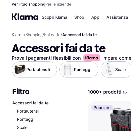
Per il tuo shopping
Per le aziende
Scopri Klarna
Shop
App
Assistenza
Klarna
/
Shopping
/
Fai da te
/
Accessori fai da te
Opzioni di pagame
Negozi
Accessori fai da te
Opzioni di pagamen
Booking.c
Paga ora
Unieuro
Paga in 3 rate
Media Wor
Prova i pagamenti flessibili con
Impara com
Paga dopo 30 giorni
eBay
Finanziamento
Zalando
Portautensili
Ponteggi
Scale
Filtro
Elenco negozi
1000+ prodotti
Accessori fai da te
Popolare
Portautensili
Ponteggi
Scale