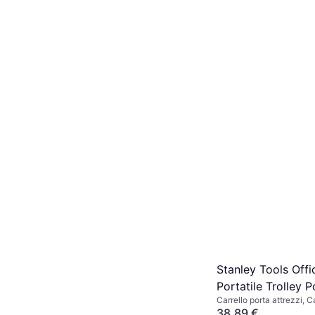
Stanley Tools Offi
Portatile Trolley P
Carrello porta attrezzi, C
Utensili
serratura, Numero di cass
38,89 €