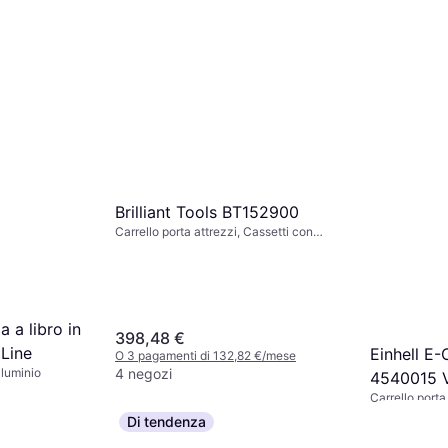
Brilliant Tools BT152900
Carrello porta attrezzi, Cassetti con
serratura, Numero di cassetti: 7
 a libro in
398,48 €
dLine
Einhell E
O 3 pagamenti di 132,82 €/mese
4 negozi
lluminio
4540015 V
Carrello porta
trasporto 
€/mese
105,90 €
Di tendenza
Rosso (L 
O 3 pagament