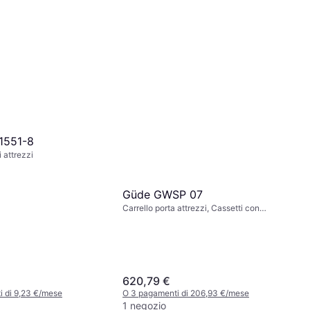
21551-8
 attrezzi
Güde GWSP 07
Carrello porta attrezzi, Cassetti con
serratura, Numero di cassetti: 7
620,79 €
 di 9,23 €/mese
O 3 pagamenti di 206,93 €/mese
1 negozio