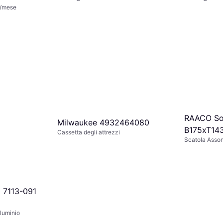
€/mese
RAACO So
Milwaukee 4932464080
B175xT14
Cassetta degli attrezzi
Scatola Assor
Fächer tr
0 7113-091
lluminio