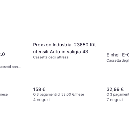
x 675 mm
7 negozi
Proxxon Industrial 23650 Kit
utensili Auto in valigia 43
2.0
Einhell E
Cassetta degli attrezzi
parti
Cassetta degli
Cassetti con
159 €
32,99 €
/mese
O 3 pagamenti di 53,00 €/mese
O 3 pagamenti
4 negozi
7 negozi