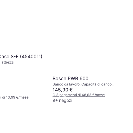
-Case S-F (4540011)
 attrezzi
Bosch PWB 600
Banco da lavoro, Capacità di carico
(massima): 200kg, Alluminio
145,90 €
O 3 pagamenti di 48,63 €/mese
 di 10,99 €/mese
9+ negozi