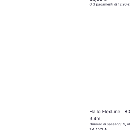
O 3 pagamenti di 12,96 
7 negozi
Hailo FlexLine T8
3.4m
Numero di passaggi: 9, A
147,21 €