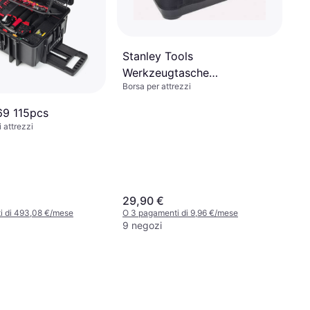
Stanley Tools
Werkzeugtasche
Borsa per attrezzi
B447xT262xH251mm,
Nyl.STANLEY
69 115pcs
 attrezzi
29,90 €
i di 493,08 €/mese
O 3 pagamenti di 9,96 €/mese
9 negozi