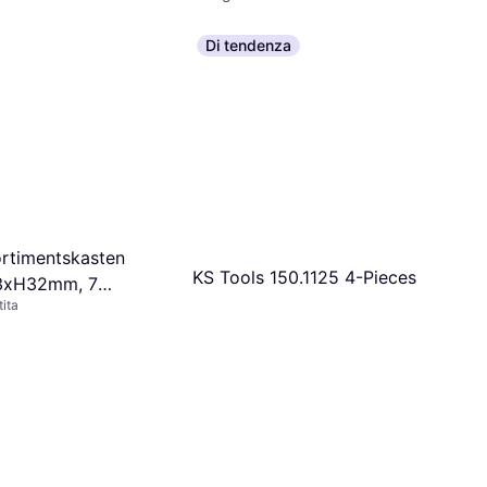
Di tendenza
rtimentskasten
KS Tools 150.1125 4-Pieces
3xH32mm, 7
tita
ansp.dunkelblau