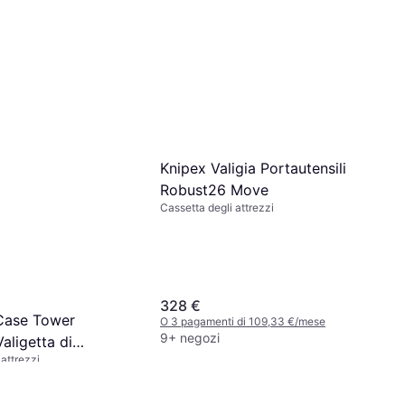
Knipex Valigia Portautensili
Robust26 Move
Cassetta degli attrezzi
328 €
-Case Tower
O 3 pagamenti di 109,33 €/mese
9+ negozi
aligetta di
 attrezzi
Plastica Nero,
x L x A) 430 x 400
i di 35,30 €/mese