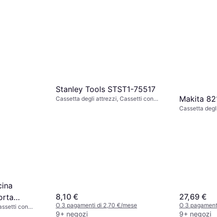
Stanley Tools STST1-75517
Makita ‎8
Cassetta degli attrezzi, Cassetti con
serratura
Cassetta degli
cina
8,10 €
27,69 €
orta
O 3 pagamenti di 2,70 €/mese
O 3 pagamenti
assetti con
9+ negozi
9+ negozi
etti: 2