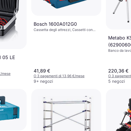
Bosch 1600A012G0
Cassetta degli attrezzi, Cassetti con
serratura
Metabo K
(6290060
Banco da lavo
(massima): 2
1 05 LE
41,89 €
220,36 €
€/mese
O 3 pagamenti di 13,96 €/mese
O 3 pagament
9+ negozi
5 negozi