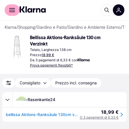
Per il tuo shopping
Per le aziende
Klarna
/
Shopping
/
Giardino e Patio
/
Giardino e Ambiente Esterno
/
Telaio
Bellissa Aktions-Ranksäule 130 cm 
Verzinkt
Telaio, Larghezza 138 cm
Prezzo
18,99 €
Da 3 pagamenti di 6,33 € con
Prova pagamenti flessibili*
Consigliato
Prezzo incl. consegna
Rasenkante24
18,99 €
bellissa Aktions-Ranksäule 130cm verzinkt
O 3 pagamenti di 6,33 €