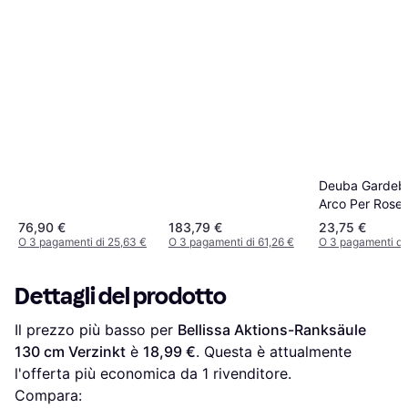
Deuba Gardeb
Arco Per Rose 
Nero 200 x 40
76,90 €
183,79 €
23,75 €
O 3 pagamenti di 25,63 €
O 3 pagamenti di 61,26 €
O 3 pagamenti di 
Dettagli del prodotto
Il prezzo più basso per 
Bellissa Aktions-Ranksäule 
130 cm Verzinkt
 è 
18,99 €
. Questa è attualmente 
l'offerta più economica da 1 rivenditore.
Compara: