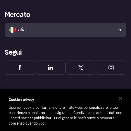
Supporto aziende
Portale per sviluppatori
La Klarna app
Impostazioni sulla privacy
Accesso aziende
Stato operativo
Mercato
Esplora i negozi
Il tuo diritto di recesso
Vendi con Klarna
Piattaforme e partner
Politica di protezione
dell'acquirente Klarna
Italia
Segui
Cookie e privacy
Usiamo i cookie per far funzionare il sito web, personalizzare la tua
esperienza e analizzare la navigazione. Condividiamo anche i dati con
i nostri partner pubblicitari. Puoi gestire le preferenze o revocare il
consenso quando vuoi.