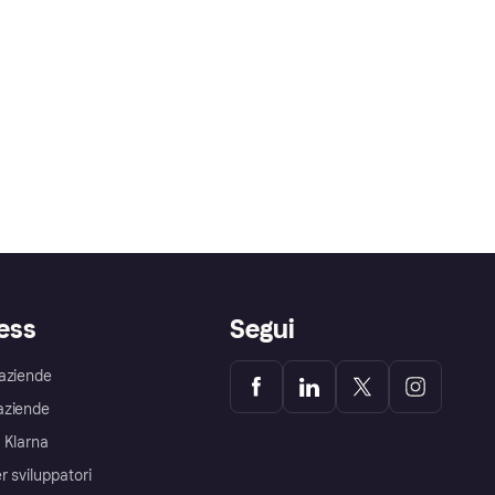
ess
Segui
aziende
aziende
 Klarna
r sviluppatori