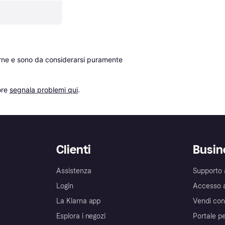
erne e sono da considerarsi puramente 
re 
segnala problemi qui
.
Clienti
Busin
Assistenza
Supporto 
Login
Accesso 
La Klarna app
Vendi con
Esplora i negozi
Portale pe