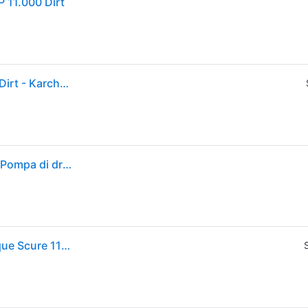
 11.000 Dirt
Pompa di evacuazione per acque cariche SP 11.000 Dirt - Karcher - Elettrica - Interruttore a galleggiante
Kärcher Home & Garden 1.645-820.0 SP 11.000 Dirt Pompa di drenaggio ad immersione 11000 l/h 7 m
Kärcher Sp 11.000 Dirt Elettropompa Sommersa Acque Scure 11000 L/h Galleggiante