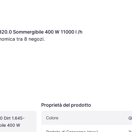
820.0 Sommergibile 400 W 11000 l /h 
nomica tra 
8
 negozi.
Proprietà del prodotto
Colore
0 Dirt 1.645-
G
ile 400 W 
Portata di Consegna (max)