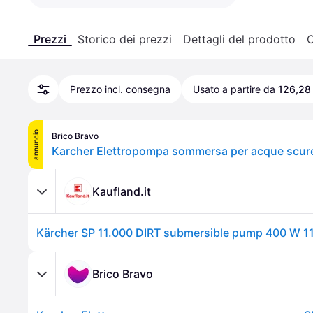
Prezzi
Storico dei prezzi
Dettagli del prodotto
C
Prezzo incl. consegna
Usato a partire da
126,28
annuncio
Brico Bravo
Karcher Elettropompa sommersa per acque scure
Kaufland.it
Kärcher SP 11.000 DIRT submersible pump 400 W 11
Brico Bravo