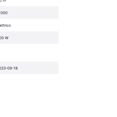
.0 m
1000
ettrico
00 W
023-09-18