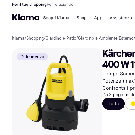
Per il tuo shopping
Per le aziende
Scopri Klarna
Shop
App
Assistenza
Klarna
/
Shopping
/
Giardino e Patio
/
Giardino e Ambiente Esterno
Opzioni di pagame
Negozi
Opzioni di pagamen
Booking.c
Kärcher
Paga ora
Unieuro
Di tendenza
Paga in 3 rate
Media Wor
400 W 1
Paga dopo 30 giorni
eBay
Finanziamento
Zalando
Pompa Sommers
Potenza (max
Confronta i pr
Elenco negozi
Da 3 pagamenti 
Tutto