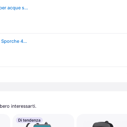
Karcher SP 11.000 Dirt - Pompa sommersa elettrica per acque sporche - 400 watt - 11000 l/h
Kärcher SP 11.000 DIRT Pompa Sommergibile Acque Sporche 400 W 11000 l-h 7 m interruttore galleggiante colore Nero Giallo
ero interessarti.
Di tendenza