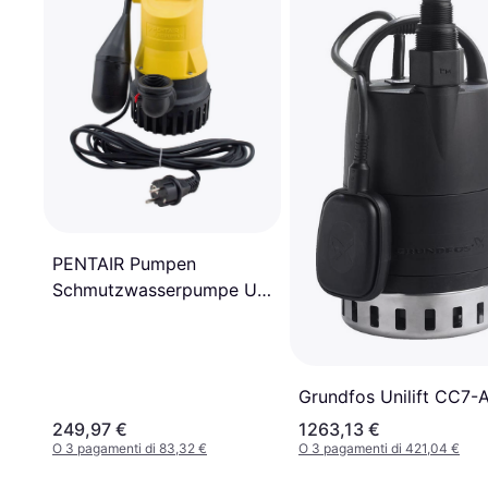
PENTAIR Pumpen
Schmutzwasserpumpe U3
KS 4 M JP50000
Grundfos Unilift CC7-
249,97 €
1263,13 €
O 3 pagamenti di 83,32 €
O 3 pagamenti di 421,04 €