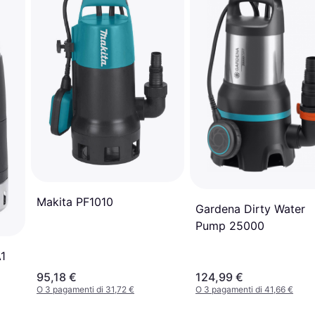
Makita PF1010
Gardena Dirty Water
Pump 25000
A1
95,18 €
124,99 €
O 3 pagamenti di 31,72 €
O 3 pagamenti di 41,66 €