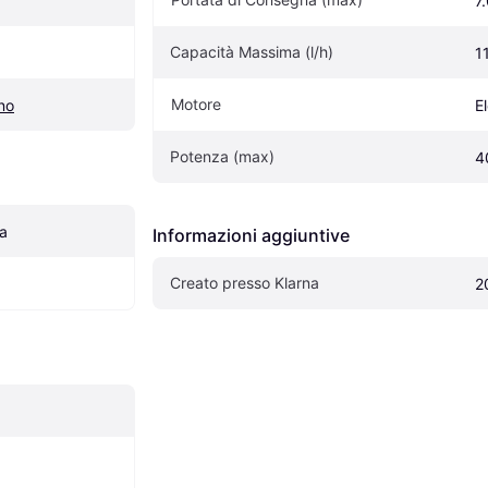
7
Capacità Massima (l/h)
1
Motore
no
El
Potenza (max)
4
a
Informazioni aggiuntive
Creato presso Klarna
2