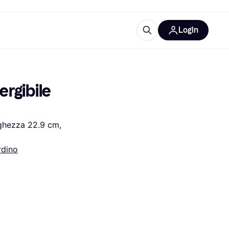
Login
Approfondimenti
ure per ufficio
re
Cos'è Klarna?
rgibile 
hezza 22.9 cm, 
rdino
categorie