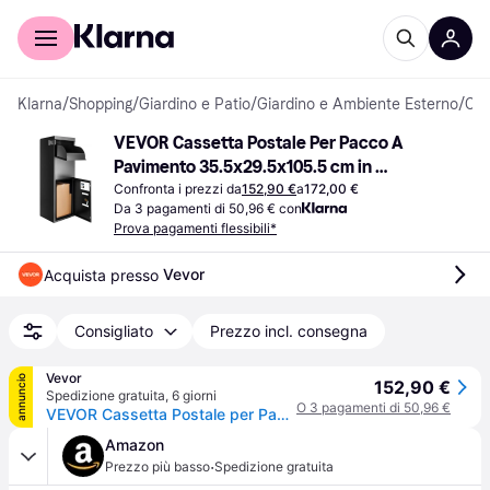
Per il tuo shopping
Per le aziende
Klarna
/
Shopping
/
Giardino e Patio
/
Giardino e Ambiente Esterno
/
Cassette della posta
VEVOR Cassetta Postale Per Pacco A 
Pavimento 35.5x29.5x105.5 cm in 
Acciaio Zincato Con Serratura a Codici 
Confronta i prezzi da
152,90 €
a
172,00 €
Da 3 pagamenti di 50,96 € con
Capacita Carico 50 kg
Prova pagamenti flessibili*
Vevor
Acquista presso 
Consigliato
Prezzo incl. consegna
Vevor
annuncio
152,90 €
Spedizione gratuita
,
6 giorni
O 3 pagamenti di 50,96 €
VEVOR Cassetta Postale per Pacco a Pavimento 35,5x29,5x105,5 cm in Acciaio Zincato con Serratura a Codici Capacità Carico 50kg, Cassetta a Terra per Pacchi Dimensioni max. per Pacco da 18x26,5x40 cm
Amazon
·
Prezzo più basso
Spedizione gratuita