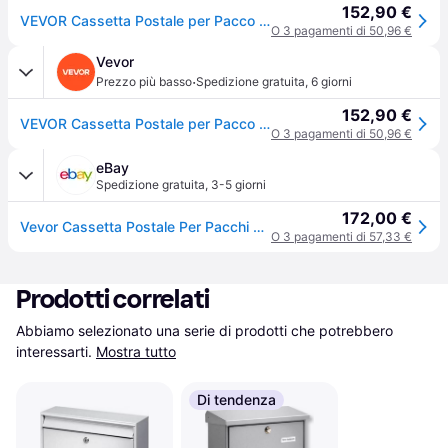
152,90 €
VEVOR Cassetta Postale per Pacco a Pavimento 35,5x29,5x105,5 cm in Acciaio Zincato con Serratura a Codici Capacità Carico 50kg, Cassetta a Terra per Pacchi Dimensioni max. per Pacco da 18x26,5x40 cm
O 3 pagamenti di 50,96 €
Vevor
·
Prezzo più basso
Spedizione gratuita
,
6 giorni
152,90 €
VEVOR Cassetta Postale per Pacco a Pavimento 35,5x29,5x105,5 cm in Acciaio Zincato con Serratura a Codici Capacità Carico 50kg, Cassetta a Terra per Pacchi Dimensioni max. per Pacco da 18x26,5x40 cm
O 3 pagamenti di 50,96 €
eBay
Spedizione gratuita
,
3-5 giorni
172,00 €
Vevor Cassetta Postale Per Pacchi A Terra 35,5x29,5x105,5 Cm Lucchetto A Codici
O 3 pagamenti di 57,33 €
Prodotti correlati
Abbiamo selezionato una serie di prodotti che potrebbero 
interessarti.
Mostra tutto
Di tendenza