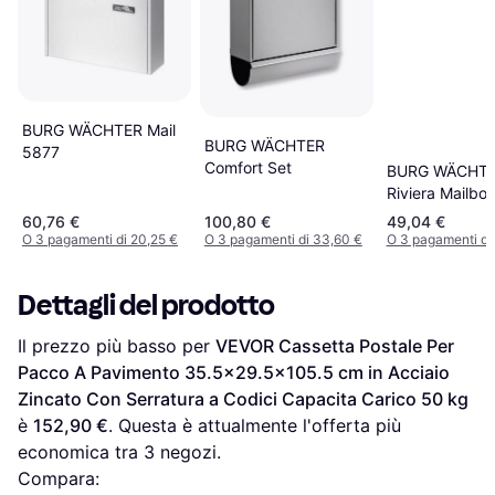
BURG WÄCHTER Mail
BURG WÄCHTER
5877
Comfort Set
BURG WÄCHT
Riviera Mailbo
60,76 €
100,80 €
49,04 €
O 3 pagamenti di 20,25 €
O 3 pagamenti di 33,60 €
O 3 pagamenti di
Dettagli del prodotto
Il prezzo più basso per 
VEVOR Cassetta Postale Per 
Pacco A Pavimento 35.5x29.5x105.5 cm in Acciaio 
Zincato Con Serratura a Codici Capacita Carico 50 kg
è 
152,90 €
. Questa è attualmente l'offerta più 
economica tra 
3
 negozi.
Compara: