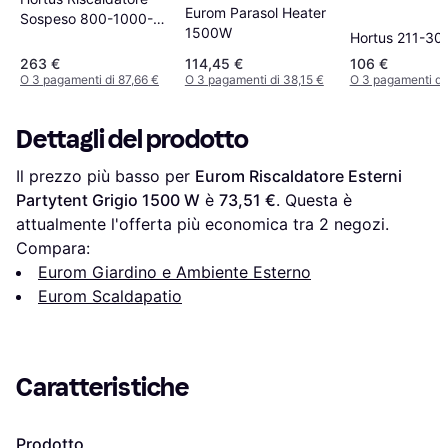
Eurom Parasol Heater
Sospeso 800-1000-
1500W
Hortus 211-30
1800 W
263 €
114,45 €
106 €
O 3 pagamenti di 87,66 €
O 3 pagamenti di 38,15 €
O 3 pagamenti di
Dettagli del prodotto
Il prezzo più basso per 
Eurom Riscaldatore Esterni 
Partytent Grigio 1500 W
 è 
73,51 €
. Questa è 
attualmente l'offerta più economica tra 
2
 negozi.
Compara:
Eurom Giardino e Ambiente Esterno
Eurom Scaldapatio
Caratteristiche
Prodotto