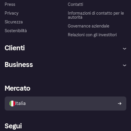
Press
Contatti
Privacy
Informazioni di contatto per le
autorità
Sicurezza
Governance aziendale
Sostenibilità
Relazioni con gli investitori
Clienti
Assistenza
Arbitro bancario
Business
Login
Promessa di protezione contro
le frodi
Supporto aziende
Portale per sviluppatori
La Klarna app
Impostazioni sulla privacy
Accesso aziende
Stato operativo
Mercato
Esplora i negozi
Il tuo diritto di recesso
Vendi con Klarna
Piattaforme e partner
Politica di protezione
dell'acquirente Klarna
Italia
Segui