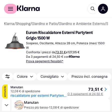
Per il tuo shopping
Per le aziende
Klarna
/
Shopping
/
Giardino e Patio
/
Giardino e Ambiente Esterno
/
Scaldapatio
Eurom Riscaldatore Esterni Partytent 
Grigio 1500 W
Sospeso, Oscillante, Altezza 28 cm, Potenza (max) 1500 
W
Confronta i prezzi da
73,51 €
a
127,05 €
Da 3 pagamenti di 24,50 € con
Prova pagamenti flessibili*
Colore
Consigliato
Prezzo incl. consegna
Manutan
annuncio
73,51 €
12,08 € di spedizione
O 3 pagamenti di 24,50 €
riscaldatore per esterni Partytent grigio, - Grey
Manutan
·
Prezzo più basso
12,08 € di spedizione