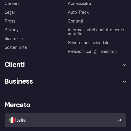
Careers
Accessibilità
Legal
Auto-Track
Press
Contatti
Privacy
Informazioni di contatto per le
autorità
Sicurezza
Governance aziendale
Sostenibilità
Relazioni con gli investitori
Clienti
Assistenza
Arbitro bancario
Business
Login
Promessa di protezione contro
le frodi
Supporto aziende
Portale per sviluppatori
La Klarna app
Impostazioni sulla privacy
Accesso aziende
Stato operativo
Mercato
Esplora i negozi
Il tuo diritto di recesso
Vendi con Klarna
Piattaforme e partner
Politica di protezione
dell'acquirente Klarna
Italia