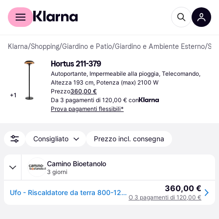
Per il tuo shopping
Per le aziende
Klarna
/
Shopping
/
Giardino e Patio
/
Giardino e Ambiente Esterno
/
Scaldapatio
Hortus 211-379
Autoportante, Impermeabile alla pioggia, Telecomando, 
Altezza 193 cm, Potenza (max) 2100 W
Prezzo
360,00 €
+
1
Da 3 pagamenti di 120,00 € con
Prova pagamenti flessibili*
Consigliato
Prezzo incl. consegna
Camino Bioetanolo
3 giorni
360,00 €
Ufo - Riscaldatore da terra 800-1200-2000 W | Camino-Bioetanolo.it
O 3 pagamenti di 120,00 €