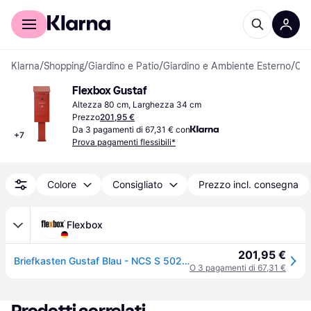
Per il tuo shopping
Per le aziende
Klarna
/
Shopping
/
Giardino e Patio
/
Giardino e Ambiente Esterno
/
Cassette della posta
Flexbox Gustaf
Altezza 80 cm, Larghezza 34 cm
Prezzo
201,95 €
Da 3 pagamenti di 67,31 € con
+
7
Prova pagamenti flessibili*
Colore
Consigliato
Prezzo incl. consegna
Flexbox
201,95 €
Briefkasten Gustaf Blau - NCS S 5020-R90B
O 3 pagamenti di 67,31 €