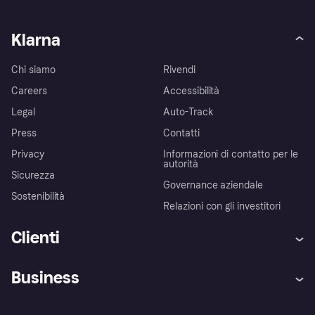
Klarna
Chi siamo
Rivendi
Careers
Accessibilità
Legal
Auto-Track
Press
Contatti
Privacy
Informazioni di contatto per le
autorità
Sicurezza
Governance aziendale
Sostenibilità
Relazioni con gli investitori
Clienti
Assistenza
Arbitro bancario
Business
Login
Promessa di protezione contro
le frodi
Supporto aziende
Portale per sviluppatori
La Klarna app