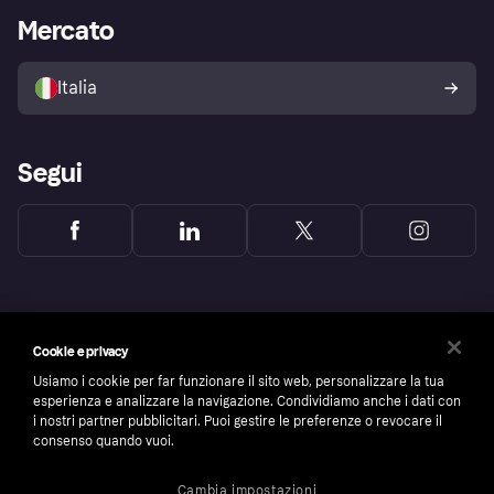
Impostazioni sulla privacy
Accesso aziende
Stato operativo
Mercato
Esplora i negozi
Il tuo diritto di recesso
Vendi con Klarna
Piattaforme e partner
Politica di protezione
dell'acquirente Klarna
Italia
Segui
Cookie e privacy
Usiamo i cookie per far funzionare il sito web, personalizzare la tua
esperienza e analizzare la navigazione. Condividiamo anche i dati con
i nostri partner pubblicitari. Puoi gestire le preferenze o revocare il
consenso quando vuoi.
Cambia impostazioni