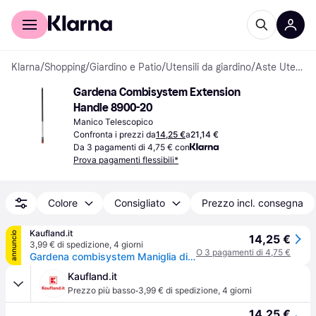
Per il tuo shopping
Per le aziende
Klarna
/
Shopping
/
Giardino e Patio
/
Utensili da giardino
/
Aste Utensili
Gardena Combisystem Extension 
Handle 8900-20
Manico Telescopico
Confronta i prezzi da
14,25 €
a
21,14 €
Da 3 pagamenti di 4,75 € con
Prova pagamenti flessibili*
Colore
Consigliato
Prezzo incl. consegna
Kaufland.it
annuncio
14,25 €
3,99 € di spedizione
,
4 giorni
O 3 pagamenti di 4,75 €
Gardena combisystem Maniglia di prolunga per piccoli attrezzi GARDENA 8900-20
Kaufland.it
·
Prezzo più basso
3,99 € di spedizione
,
4 giorni
14,25 €