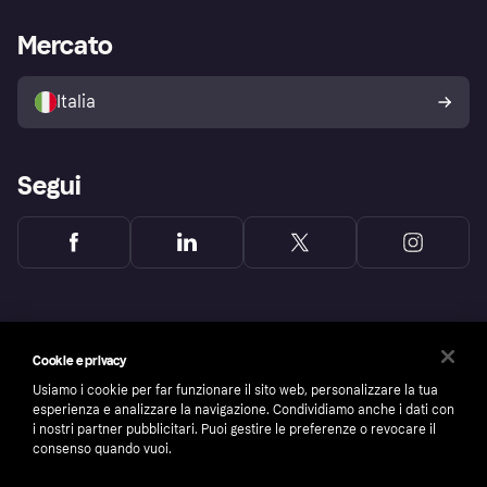
Supporto aziende
Portale per sviluppatori
La Klarna app
Impostazioni sulla privacy
Accesso aziende
Stato operativo
Mercato
Esplora i negozi
Il tuo diritto di recesso
Vendi con Klarna
Piattaforme e partner
Politica di protezione
dell'acquirente Klarna
Italia
Segui
Cookie e privacy
Usiamo i cookie per far funzionare il sito web, personalizzare la tua
esperienza e analizzare la navigazione. Condividiamo anche i dati con
i nostri partner pubblicitari. Puoi gestire le preferenze o revocare il
consenso quando vuoi.