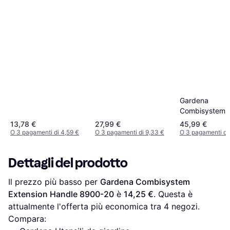
Gardena
Combisystem
Telescopic Ha
13,78 €
27,99 €
45,99 €
3721-20
O 3 pagamenti di 4,59 €
O 3 pagamenti di 9,33 €
O 3 pagamenti di
Dettagli del prodotto
Il prezzo più basso per 
Gardena Combisystem 
Extension Handle 8900-20
 è 
14,25 €
. Questa è 
attualmente l'offerta più economica tra 
4
 negozi.
Compara: