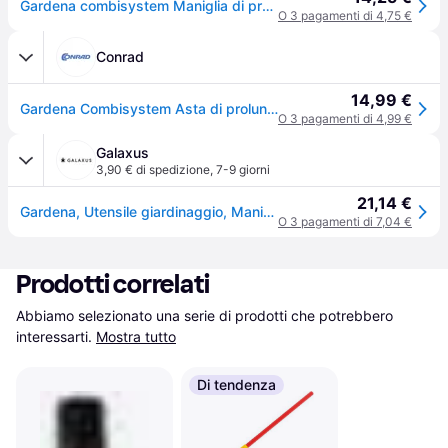
Gardena combisystem Maniglia di prolunga per piccoli attrezzi GARDENA 8900-20
O 3 pagamenti di 4,75 €
Conrad
14,99 €
Gardena Combisystem Asta di prolunga 08900-20 78 cm
O 3 pagamenti di 4,99 €
Galaxus
3,90 € di spedizione
,
7-9 giorni
21,14 €
Gardena, Utensile giardinaggio, Maniglia di estensione
O 3 pagamenti di 7,04 €
Prodotti correlati
Abbiamo selezionato una serie di prodotti che potrebbero 
interessarti.
Mostra tutto
Di tendenza