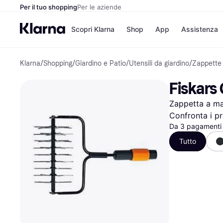
Per il tuo shopping
Per le aziende
Scopri Klarna
Shop
App
Assistenza
Klarna
/
Shopping
/
Giardino e Patio
/
Utensili da giardino
/
Zappette
Opzioni di pagame
Negozi
Opzioni di pagamen
Booking.c
Fiskars
Paga ora
Unieuro
Paga in 3 rate
Media Wor
Zappetta a m
Paga dopo 30 giorni
eBay
Finanziamento
Zalando
Confronta i pr
Da 3 pagamenti 
Tutto
Elenco negozi