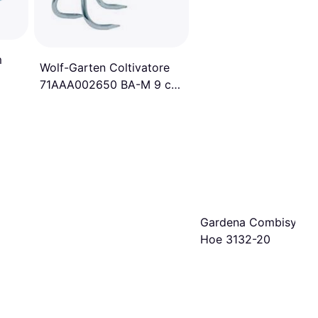
m
Wolf-Garten Coltivatore
71AAA002650 BA-M 9 cm
Wolf Combisystem Multi-
Star
Gardena Combisyste
Hoe 3132-20