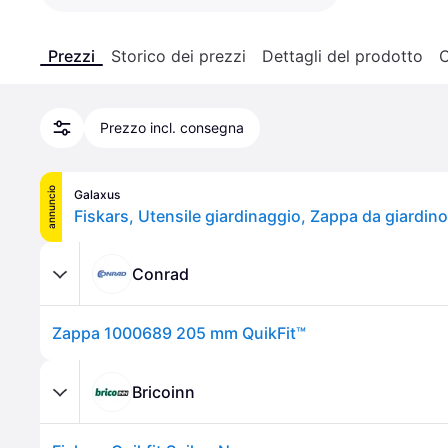
Prezzi
Storico dei prezzi
Dettagli del prodotto
C
Prezzo incl. consegna
annuncio
Galaxus
Fiskars, Utensile giardinaggio, Zappa da giardino
Conrad
Zappa 1000689 205 mm QuikFit™
Bricoinn