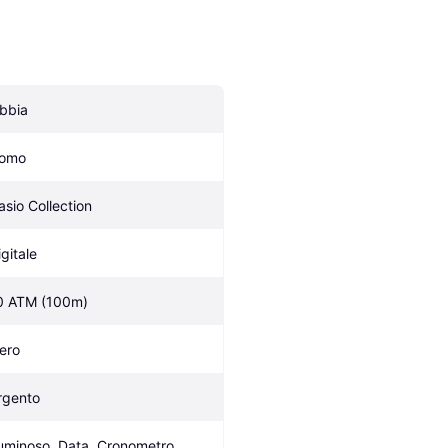
ibbia
omo
asio Collection
igitale
0 ATM (100m)
ero
rgento
uminoso, Data, Cronometro, 