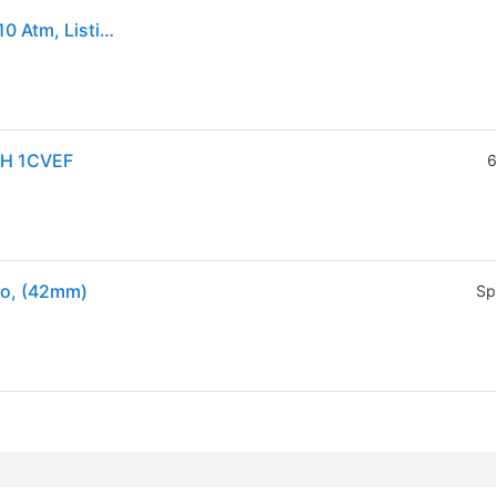
Orologio Multifunzione Casio Ae-1200wh-1cvef Wr 10 Atm, Listino 39,90eu
WH 1CVEF
6
ro, (42mm)
Sp