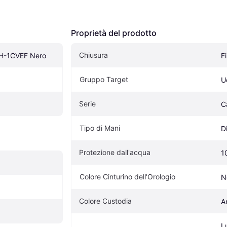
Proprietà del prodotto
Chiusura
H-1CVEF Nero
F
Gruppo Target
U
Serie
C
Tipo di Mani
D
Protezione dall'acqua
1
Colore Cinturino dell'Orologio
N
Colore Custodia
A
L