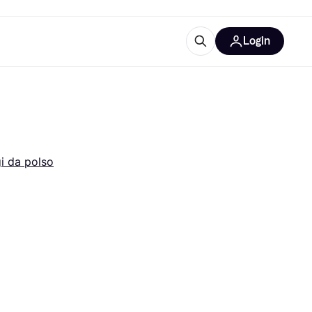
Login
Approfondimenti
ure per ufficio
re
Cos'è Klarna?
i da polso
categorie