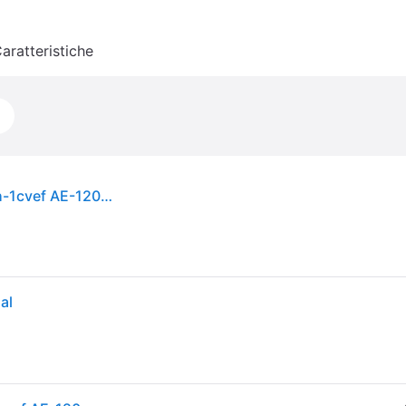
aratteristiche
Orologio Multifunzione Uomo Casio - Ae-1200wh-1cvef AE-1200WH-1CVEF
al