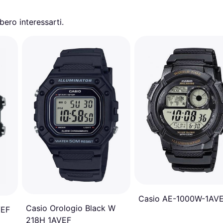
ero interessarti.
Casio AE-1000W-1AV
Casio Orologio Black W
VEF
218H 1AVEF