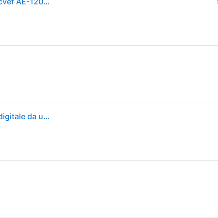
Orologio Multifunzione Uomo Casio - Ae-1200wh-1cvef AE-1200WH-1CVEF
Casio Collection Men AE-1200WH-1CVEF Orologio digitale da uomo