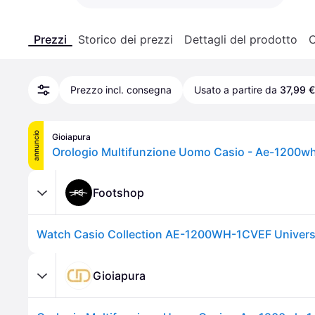
Prezzi
Storico dei prezzi
Dettagli del prodotto
C
Prezzo incl. consegna
Usato a partire da
37,99 €
annuncio
Gioiapura
Footshop
Watch Casio Collection AE-1200WH-1CVEF Univers
Gioiapura