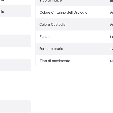
Tipo di Indice
I
ile
Colore Cinturino dell'Orologio
A
Colore Custodia
A
Funzioni
L
Formato orario
1
Tipo di movimento
Q