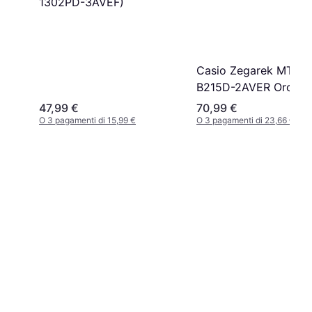
1302PD-3AVEF)
Casio Zegarek MTP-
B215D-2AVER Orolog
Da Polso
47,99 €
70,99 €
O 3 pagamenti di 15,99 €
O 3 pagamenti di 23,66 €