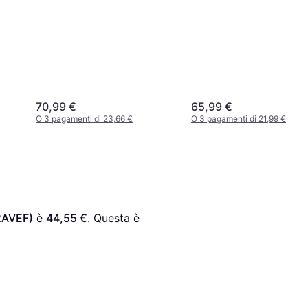
Analog Watch
70,99 €
65,99 €
O 3 pagamenti di 23,66 €
O 3 pagamenti di 21,99 €
2AVEF)
 è 
44,55 €
. Questa è 