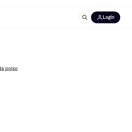
Login
Approfondimenti
ure per ufficio
re
Cos'è Klarna?
da polso
categorie