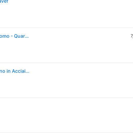
avef
Casio - MTP-1302PD-2AVEF - Orologio da polso - Uomo - Quarzo - Collezione Timeless
7
Casio Orologio Analogico Quarzo Uomo con Cinturino in Acciaio Inox MTP-1302PD-2AVEF