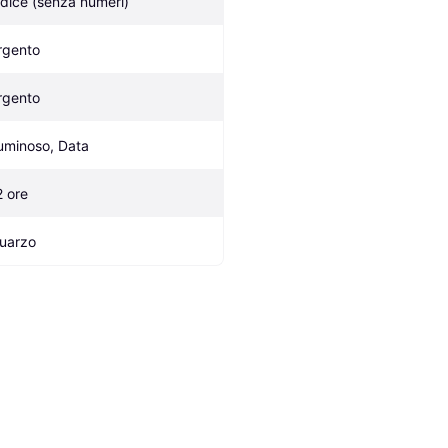
ndice (senza numeri)
rgento
rgento
uminoso, Data
2 ore
uarzo