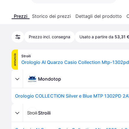
Prezzi
Storico dei prezzi
Dettagli del prodotto
C
Prezzo incl. consegna
Usato a partire da
53,31 
annuncio
Stroili
Orologio Al Quarzo Casio Collection Mtp-1302p
Mondotop
Orologio COLLECTION Silver e Blue MTP 1302PD 2
Stroili