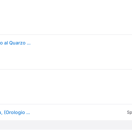
Casio MTP-1302PD-2AVEF Orologio Analogico Uomo al Quarzo Cinturino Acciaio Inox 38.5mm 5 ATM colore Blu
Casio, Orologio da polso, GD-010CE-5, Argento, Blu, (Orologio analogico, 38.50mm)
Sp