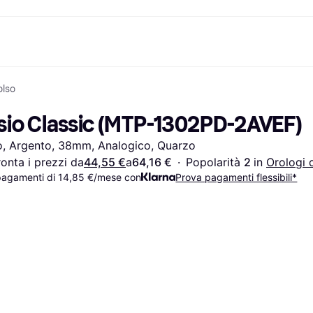
olso
nto
Acquista e confronta i prezzi
Acquisti e ricompense
Servizi bancari
Mobile
Fotografie
Attrezzat
to
om
Saldi
Cashback
Carta Klarna
Giochi e Intrattenimento
eSIM per viaggia
sio Classic (MTP-1302PD-2AVEF)
Salute & Bellezza
Esplora i negozi
Saldo
Telefoni & Wearable
ld
Abbigliamento
Abbonamento
Conto di risparmio
Bambini e Famiglia
, Argento, 38mm, Analogico, Quarzo
Giocattoli
Deposito flessibile
Trasporti Motorizzati
Case e Interni
Conto deposito vincolato
Giardino e Patio
onta i prezzi da
44,55 €
a
64,16 €
·
Popolarità 
2 
in 
Orologi 
Audio e Video
Elettrodomestici da
pagamenti di 14,85 €/mese con
Prova pagamenti flessibili*
Sport e Outdoor
Cucina
Informatica
Elettrodomestici
Fai da te
Libri, Film e Musica
Tutte le 