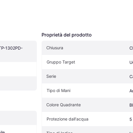
Proprietà del prodotto
Chiusura
MTP-1302PD-
C
Gruppo Target
U
Serie
C
Tipo di Mani
A
Colore Quadrante
B
Protezione dall'acqua
5
ile