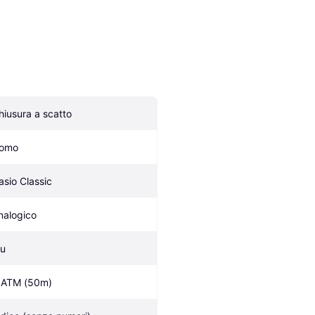
hiusura a scatto
omo
asio Classic
nalogico
lu
 ATM (50m)