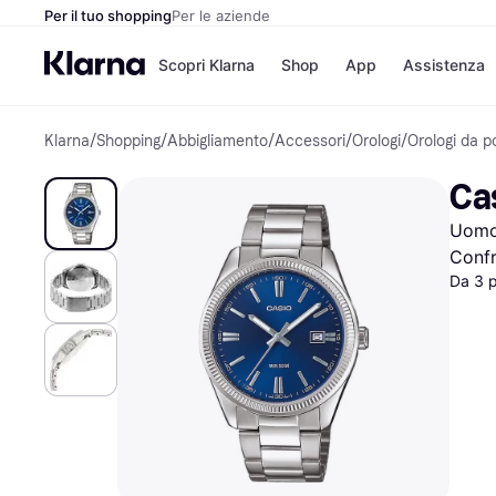
Per il tuo shopping
Per le aziende
Scopri Klarna
Shop
App
Assistenza
Klarna
/
Shopping
/
Abbigliamento
/
Accessori
/
Orologi
/
Orologi da p
Opzioni di pagame
Negozi
Opzioni di pagamen
Booking.c
Ca
Paga ora
Unieuro
Paga in 3 rate
Media Wor
Uomo
Paga dopo 30 giorni
eBay
Finanziamento
Zalando
Confr
Da 3 
Elenco negozi