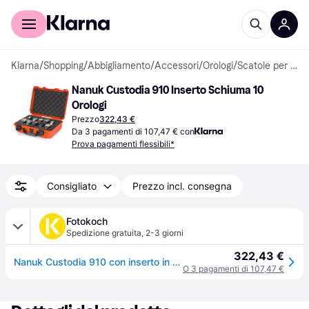
Per il tuo shopping
Per le aziende
Klarna
/
Shopping
/
Abbigliamento
/
Accessori
/
Orologi
/
Scatole per Orologi
Nanuk Custodia 910 Inserto Schiuma 10 
Orologi
Prezzo
322,43 €
Da 3 pagamenti di 107,47 € con
Prova pagamenti flessibili*
Consigliato
Prezzo incl. consegna
Fotokoch
Spedizione gratuita
,
2-3 giorni
322,43 €
Nanuk Custodia 910 con inserto in schiuma per 10 orologi arancione
O 3 pagamenti di 107,47 €