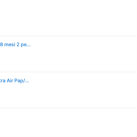
Avent ultra air succhietto papa/balloon femmina 6-18 mesi 2 pezzi
Avent Philips Linea Mamma e Bambino Succhietti Ultra Air Pap/Ba Bambina