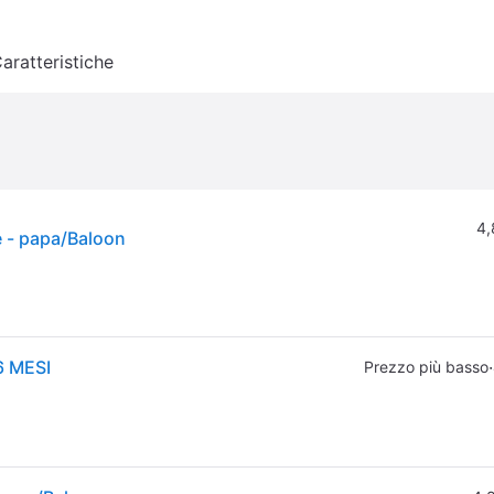
aratteristiche
4,
ne - papa/Baloon
 MESI
·
Prezzo più basso