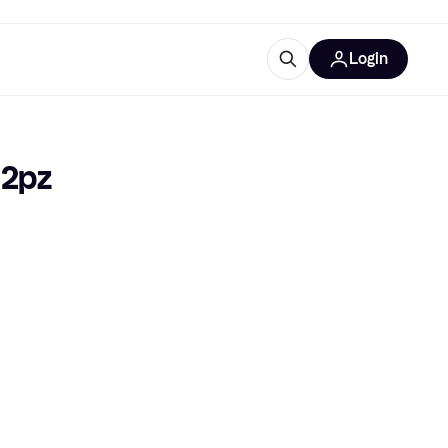
Login
Approfondimenti
ure per ufficio
re
Cos'è Klarna?
m2pz
categorie