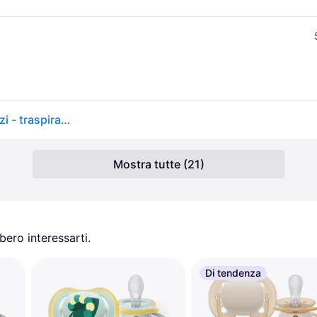
Avent ultra air succhietto 6-18m fantasia rosa 2 pezzi - traspirante e ortodontico
Mostra tutte (21)
ero interessarti.
Di tendenza