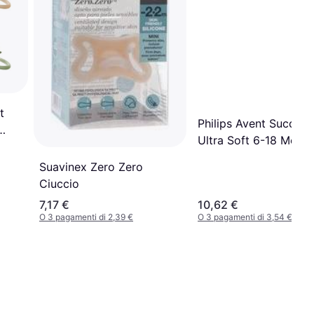
t
Philips Avent Succhiet
Ultra Soft 6-18 Mesi 
Custodia Sterilizzatri
Suavinex Zero Zero
Ciuccio
7,17 €
10,62 €
O 3 pagamenti di 2,39 €
O 3 pagamenti di 3,54 €