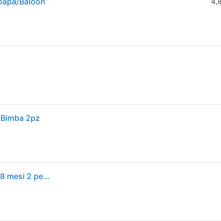
- papa/Baloon
4,
e Bimba 2pz
Avent ultra air succhietto papa/balloon femmina 6-18 mesi 2 pezzi