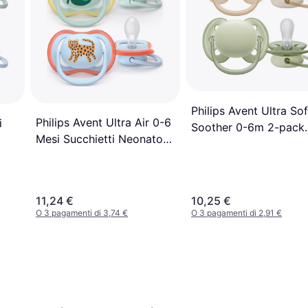
Philips Avent Ultra Sof
Philips Avent Ultra Air 0-6
i
Soother 0-6m 2-pack
Mesi Succhietti Neonato 2
Beige/Green
Pezzi
11,24 €
10,25 €
O 3 pagamenti di 3,74 €
O 3 pagamenti di 2,91 €