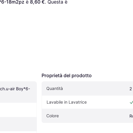
oy*6-18m2pz
 è 
8,60 €
. Questa è 
Proprietà del prodotto
Quantità
cch.u-air Boy*6-
2
Lavabile in Lavatrice
Colore
R