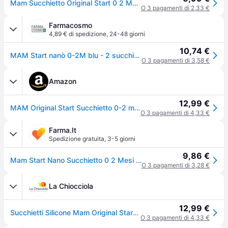
Mam Succhietto Original Start 0 2 Mesi Silicone Maschio 2 Pezzi
O 3 pagamenti di 2,33 €
Farmacosmo
4,89 € di spedizione
,
24-48 giorni
10,74 €
MAM Start nanò 0-2M blu - 2 succhietti tettarella in silicone - fantasie assortite
O 3 pagamenti di 3,58 €
Amazon
12,99 €
MAM Original Start Succhietto 0-2 mesi, Set da 2 ciucci, Verde/Azzurro
O 3 pagamenti di 4,33 €
Farma.It
Spedizione gratuita
,
3-5 giorni
9,86 €
Mam Start Nano Succhietto 0 2 Mesi Silicone Maschio
O 3 pagamenti di 3,28 €
La Chiocciola
12,99 €
Succhietti Silicone Mam Original Start 0-2m Conf. Doppia Maschio
O 3 pagamenti di 4,33 €