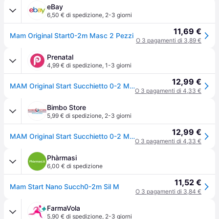
eBay
6,50 € di spedizione
,
2-3 giorni
11,69 €
Mam Original Start0-2m Masc 2 Pezzi
O 3 pagamenti di 3,89 €
Prenatal
4,99 € di spedizione
,
1-3 giorni
12,99 €
MAM Original Start Succhietto 0-2 Mesi (Set da 2), Ciuccio MAM 0-2 mesi con tettarella ortodontica in silicone, Azzurro/Verde - Taglia Unica
O 3 pagamenti di 4,33 €
Bimbo Store
5,99 € di spedizione
,
2-3 giorni
12,99 €
MAM Original Start Succhietto 0-2 Mesi (Set da 2), Ciuccio MAM 0-2 mesi con tettarella ortodontica in silicone, Azzurro/Verde
O 3 pagamenti di 4,33 €
Phàrmasi
6,00 € di spedizione
11,52 €
Mam Start Nano Succh0-2m Sil M
O 3 pagamenti di 3,84 €
FarmaVola
5,90 € di spedizione
,
2-3 giorni