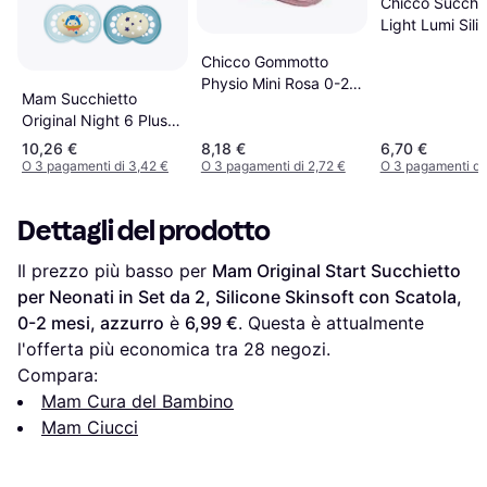
Chicco Succhie
Light Lumi Sili
36m
Chicco Gommotto
Physio Mini Rosa 0-2m
Mam Succhietto
2pz
Original Night 6 Plus 2
Pezzi
10,26 €
8,18 €
6,70 €
O 3 pagamenti di 3,42 €
O 3 pagamenti di 2,72 €
O 3 pagamenti di
Dettagli del prodotto
Il prezzo più basso per 
Mam Original Start Succhietto 
per Neonati in Set da 2, Silicone Skinsoft con Scatola, 
0-2 mesi, azzurro
 è 
6,99 €
. Questa è attualmente 
l'offerta più economica tra 
28
 negozi.
Compara:
Mam Cura del Bambino
Mam Ciucci