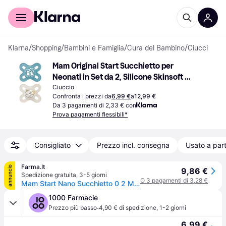
Per il tuo shopping
Per le aziende
Klarna
/
Shopping
/
Bambini e Famiglia
/
Cura del Bambino
/
Ciucci
Mam Original Start Succhietto per 
Neonati in Set da 2, Silicone Skinsoft 
con Scatola, 0-2 mesi, azzurro
Ciuccio
Confronta i prezzi da
6,99 €
a
12,99 €
Da 3 pagamenti di 2,33 € con
Prova pagamenti flessibili*
Consigliato
Prezzo incl. consegna
Usato a part
Farma.It
annuncio
9,86 €
Spedizione gratuita
,
3-5 giorni
O 3 pagamenti di 3,28 €
Mam Start Nano Succhietto 0 2 Mesi Silicone Maschio
1000 Farmacie
·
Prezzo più basso
4,90 € di spedizione
,
1-2 giorni
6,99 €