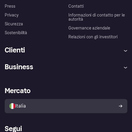
Press
Contatti
Privacy
Informazioni di contatto per le
autorità
Sicurezza
Governance aziendale
Sostenibilità
Relazioni con gli investitori
Clienti
Assistenza
Arbitro bancario
Business
Login
Promessa di protezione contro
le frodi
Supporto aziende
Portale per sviluppatori
La Klarna app
Impostazioni sulla privacy
Accesso aziende
Stato operativo
Mercato
Esplora i negozi
Il tuo diritto di recesso
Vendi con Klarna
Piattaforme e partner
Politica di protezione
dell'acquirente Klarna
Italia
Segui