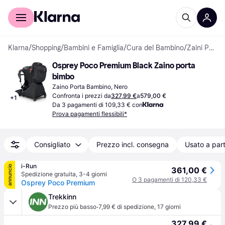
Per il tuo shopping
Per le aziende
Klarna
/
Shopping
/
Bambini e Famiglia
/
Cura del Bambino
/
Zaini Porta Bambino
Osprey Poco Premium Black Zaino porta 
bimbo
Zaino Porta Bambino, Nero
Confronta i prezzi da
327,99 €
a
579,00 €
+
1
Da 3 pagamenti di 109,33 € con
Prova pagamenti flessibili*
Consigliato
Prezzo incl. consegna
Usato a part
i-Run
annuncio
361,00 €
Spedizione gratuita
,
3-4 giorni
O 3 pagamenti di 120,33 €
Osprey Poco Premium
Trekkinn
·
Prezzo più basso
7,99 € di spedizione
,
17 giorni
327,99 €