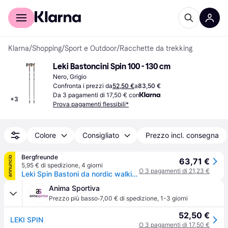
Per il tuo shopping
Per le aziende
Klarna
/
Shopping
/
Sport e Outdoor
/
Racchette da trekking
Leki Bastoncini Spin 100 - 130 cm
Nero, Grigio
Confronta i prezzi da
52,50 €
a
83,50 €
Da 3 pagamenti di 17,50 € con
+
3
Prova pagamenti flessibili*
Colore
Consigliato
Prezzo incl. consegna
Bergfreunde
annuncio
63,71 €
5,95 € di spedizione
,
4 giorni
O 3 pagamenti di 21,23 €
Leki Spin Bastoni da nordic walking (100-130 cm, nero/bianco)
Anima Sportiva
·
Prezzo più basso
7,00 € di spedizione
,
1-3 giorni
52,50 €
LEKI SPIN
O 3 pagamenti di 17,50 €