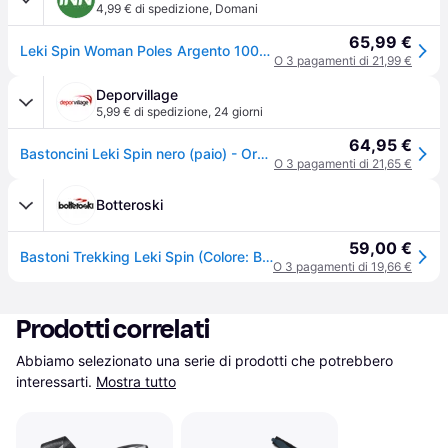
4,99 € di spedizione
,
Domani
65,99 €
Leki Spin Woman Poles Argento 100-130 cm Donna
O 3 pagamenti di 21,99 €
Deporvillage
5,99 € di spedizione
,
24 giorni
64,95 €
Bastoncini Leki Spin nero (paio) - Orange
O 3 pagamenti di 21,65 €
Botteroski
59,00 €
Bastoni Trekking Leki Spin (Colore: BLACK-SILVERGREY-WHITE, Taglia: 100-130)
O 3 pagamenti di 19,66 €
Prodotti correlati
Abbiamo selezionato una serie di prodotti che potrebbero 
interessarti.
Mostra tutto