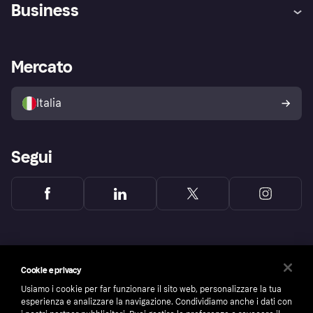
Assistenza
Arbitro bancario
Business
Login
Promessa di protezione contro
le frodi
Supporto aziende
Portale per sviluppatori
La Klarna app
Impostazioni sulla privacy
Accesso aziende
Stato operativo
Mercato
Esplora i negozi
Il tuo diritto di recesso
Vendi con Klarna
Piattaforme e partner
Politica di protezione
dell'acquirente Klarna
Italia
Segui
Cookie e privacy
Usiamo i cookie per far funzionare il sito web, personalizzare la tua
esperienza e analizzare la navigazione. Condividiamo anche i dati con