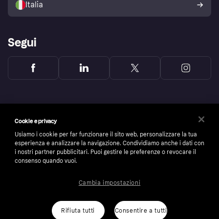
Italia
Segui
Cookie e privacy
Usiamo i cookie per far funzionare il sito web, personalizzare la tua
esperienza e analizzare la navigazione. Condividiamo anche i dati con
i nostri partner pubblicitari. Puoi gestire le preferenze o revocare il
consenso quando vuoi.
Cambia impostazioni
Copyright © 2005-2026 Klarna Bank AB (publ). Headquarters: Stockholm, Sweden. All
rights reserved. Klarna Bank AB (publ). Sveavägen 46, 111 34 Stockholm. Organization
number: 556737-0431
Rifiuta tutti
Consentire a tutti