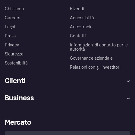
Chi siamo
Rivendi
Careers
Accessibilità
Legal
Auto-Track
Press
Contatti
Privacy
Informazioni di contatto per le
autorità
Sicurezza
Governance aziendale
Sostenibilità
Relazioni con gli investitori
Clienti
Assistenza
Arbitro bancario
Business
Login
Promessa di protezione contro
le frodi
Supporto aziende
Portale per sviluppatori
La Klarna app
Impostazioni sulla privacy
Accesso aziende
Stato operativo
Mercato
Esplora i negozi
Il tuo diritto di recesso
Vendi con Klarna
Piattaforme e partner
Politica di protezione
dell'acquirente Klarna