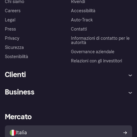
Chi siamo
Rivendi
Careers
Accessibilità
Legal
Auto-Track
Press
Contatti
Privacy
Informazioni di contatto per le
autorità
Sicurezza
Governance aziendale
Sostenibilità
Relazioni con gli investitori
Clienti
Assistenza
Arbitro bancario
Business
Login
Promessa di protezione contro
le frodi
Supporto aziende
Portale per sviluppatori
La Klarna app
Impostazioni sulla privacy
Accesso aziende
Stato operativo
Mercato
Esplora i negozi
Il tuo diritto di recesso
Vendi con Klarna
Piattaforme e partner
Politica di protezione
dell'acquirente Klarna
Italia