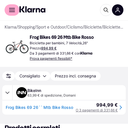
Per il tuo shopping
Per le aziende
Klarna
/
Shopping
/
Sport e Outdoor
/
Ciclismo
/
Biciclette
/
Biciclette per bambini
Frog Bikes 69 26 Mtb Bike Rosso
Bicicletta per bambini, 7 Velocità,26"
Prezzo
994,99 €
Da 3 pagamenti di 331,66 € con
Prova pagamenti flessibili*
Consigliato
Prezzo incl. consegna
BikeInn
63,99 € di spedizione
,
Domani
994,99 €
Frog Bikes 69 26´´ Mtb Bike Rosso
O 3 pagamenti di 331,66 €