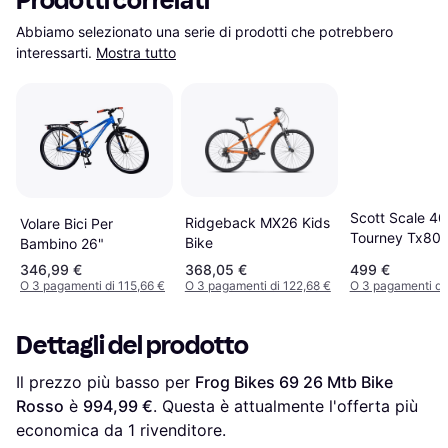
Prodotti correlati
Abbiamo selezionato una serie di prodotti che potrebbero 
interessarti.
Mostra tutto
Scott Scale 4
Ridgeback MX26 Kids
Volare Bici Per
Tourney Tx80
Bike
Bambino 26"
Bike
346,99 €
368,05 €
499 €
O 3 pagamenti di 115,66 €
O 3 pagamenti di 122,68 €
O 3 pagamenti di
Dettagli del prodotto
Il prezzo più basso per 
Frog Bikes 69 26 Mtb Bike 
Rosso
 è 
994,99 €
. Questa è attualmente l'offerta più 
economica da 1 rivenditore.