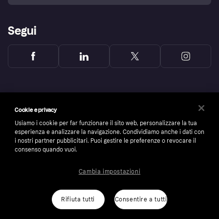
Segui
Cookie e privacy
Usiamo i cookie per far funzionare il sito web, personalizzare la tua
esperienza e analizzare la navigazione. Condividiamo anche i dati con
i nostri partner pubblicitari. Puoi gestire le preferenze o revocare il
consenso quando vuoi.
Cambia impostazioni
Copyright © 2005-2026 Klarna Bank AB (publ). Headquarters: Stockholm, Sweden. All
rights reserved. Klarna Bank AB (publ). Sveavägen 46, 111 34 Stockholm. Organization
number: 556737-0431
Rifiuta tutti
Consentire a tutti
Cookies
Klarna.com