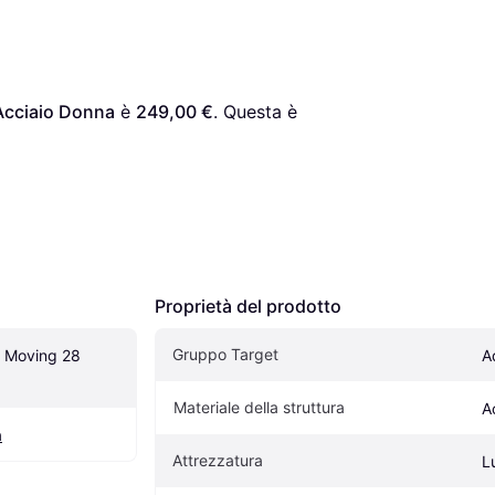
 Acciaio Donna
 è 
249,00 €
. Questa è 
Proprietà del prodotto
Gruppo Target
i Moving 28 
A
Materiale della struttura
A
à
Attrezzatura
L