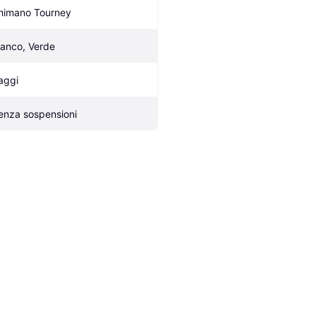
himano Tourney
ianco, Verde
aggi
enza sospensioni