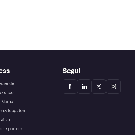
ess
Segui
aziende
aziende
 Klarna
r sviluppatori
rativo
me e partner