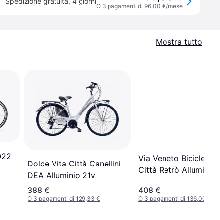
Spedizione gratuita
,
4 giorni
O 3 pagamenti di 96,00 €/mese
Mostra tutto
022
Via Veneto Bicicletta
Dolce Vita Città Canellini
Città Retrò Alluminio
DEA Alluminio 21v
Donna Borse Cesto V
388 €
408 €
Oliva 50
O 3 pagamenti di 129,33 €
O 3 pagamenti di 136,00 €