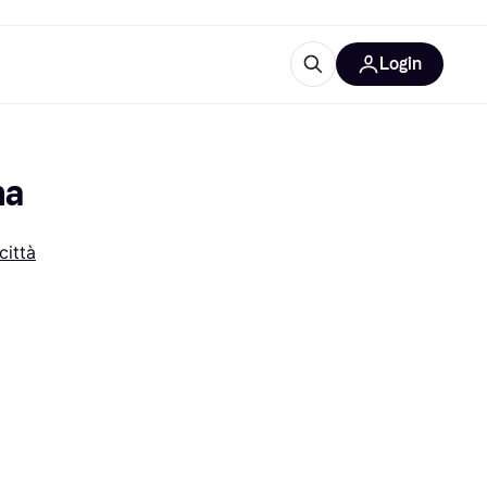
Login
Approfondimenti
ure per ufficio
re
Cos'è Klarna?
na
città
categorie