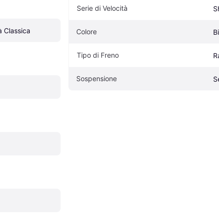
Serie di Velocità
S
à Classica
Colore
B
Tipo di Freno
R
Sospensione
S