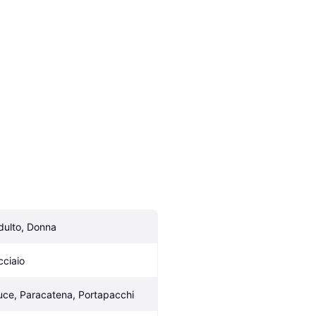
dulto, Donna
cciaio
uce, Paracatena, Portapacchi