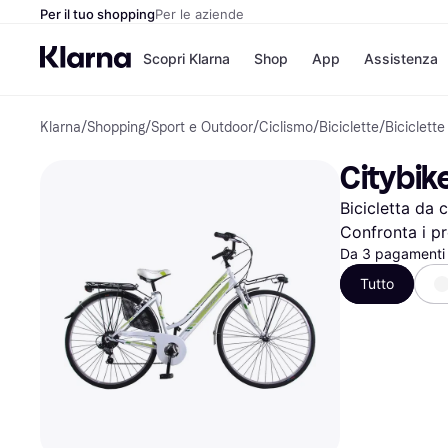
Per il tuo shopping
Per le aziende
Scopri Klarna
Shop
App
Assistenza
Klarna
/
Shopping
/
Sport e Outdoor
/
Ciclismo
/
Biciclette
/
Biciclette
Opzioni di pagame
Negozi
Opzioni di pagamen
Booking.c
Citybik
Paga ora
Unieuro
Paga in 3 rate
Media Wor
Bicicletta da c
Paga dopo 30 giorni
eBay
Finanziamento
Zalando
Confronta i pr
Da 3 pagamenti
Tutto
Elenco negozi