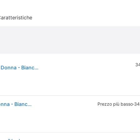
aratteristiche
34
Canellini. Bicicletta Da Città Canellini Moving 28" Donna - Bianco/verde Bici Da Citta Ritiro Gratis - biancoverde
Canellini. Bicicletta Da Città Canellini Moving 28" Donna - Bianco/verde Bici Da Citta Ritiro Gratis - biancoverde
·
Prezzo più basso
34