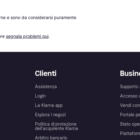
erne e sono da considerarsi puramente 
re 
segnala problemi qui
.
Clienti
Busin
Assistenza
Supporto 
Login
Accesso 
La Klarna app
Vendi con
Esplora i negozi
Portale pe
Politica di protezione
Stato ope
dell'acquirente Klarna
Piattafor
Arbitro bancario