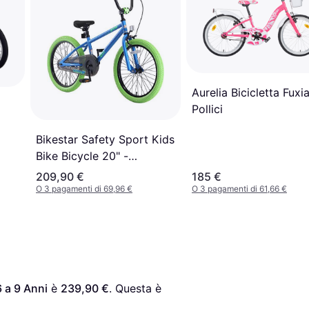
Aurelia Bicicletta Fuxi
Pollici
Bikestar Safety Sport Kids
Bike Bicycle 20" -
Blue/Green
209,90 €
185 €
O 3 pagamenti di 69,96 €
O 3 pagamenti di 61,66 €
6 a 9 Anni
 è 
239,90 €
. Questa è 