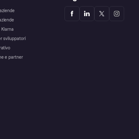
aziende
aziende
 Klarna
r sviluppatori
rativo
me e partner