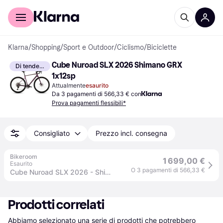
Per il tuo shopping
Per le aziende
Klarna
/
Shopping
/
Sport e Outdoor
/
Ciclismo
/
Biciclette
Cube Nuroad SLX 2026 Shimano GRX 
Di tendenza
1x12sp
Attualmente
esaurito
Da 3 pagamenti di 566,33 € con
Prova pagamenti flessibili*
Consigliato
Prezzo incl. consegna
Bikeroom
1 699,00 €
Esaurito
O 3 pagamenti di 566,33 €
Cube Nuroad SLX 2026 - Shimano GRX 1x12sp - Newmen Performance X.R.25
Prodotti correlati
Abbiamo selezionato una serie di prodotti che potrebbero 