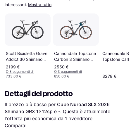
interessarti.
Mostra tutto
Cannondale Topstone
Scott Bicicletta Gravel
Cannondale Bic
Carbon 3 Shimano
Addict 30 Shimano
Topstone Carb
GRX 1x12V Blue
GRX 12V 700 mm
Sram GX Eagle
2199 €
2550 €
Unisex
O 3 pagamenti di
O 3 pagamenti di
3278 €
733,00 €
850,00 €
Dettagli del prodotto
Il prezzo più basso per 
Cube Nuroad SLX 2026 
Shimano GRX 1x12sp
 è 
-
. Questa è attualmente 
l'offerta più economica da 1 rivenditore.
Compara: