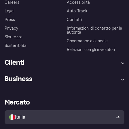
Careers
Accessibilità
Legal
Auto-Track
Press
Contatti
Privacy
Informazioni di contatto per le
autorità
Sicurezza
Governance aziendale
Sostenibilità
Relazioni con gli investitori
Clienti
Assistenza
Arbitro bancario
Business
Login
Promessa di protezione contro
le frodi
Supporto aziende
Portale per sviluppatori
La Klarna app
Impostazioni sulla privacy
Accesso aziende
Stato operativo
Mercato
Esplora i negozi
Il tuo diritto di recesso
Vendi con Klarna
Piattaforme e partner
Politica di protezione
dell'acquirente Klarna
Italia