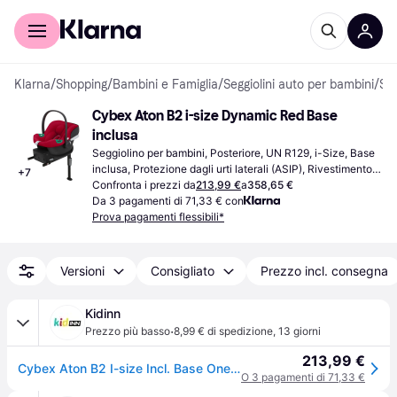
Per il tuo shopping
Per le aziende
Klarna
/
Shopping
/
Bambini e Famiglia
/
Seggiolini auto per bambini
/
Seggiolini per bambini
Cybex Aton B2 i-size Dynamic Red Base 
inclusa
Seggiolino per bambini, Posteriore, UN R129, i-Size, Base 
inclusa, Protezione dagli urti laterali (ASIP), Rivestimento 
+
7
lavabile, Maniglia di trasporto, Poggiatesta regolabile, 
Confronta i prezzi da
213,99 €
a
358,65 €
Riduttore per seggiolino neonato incluso
Da 3 pagamenti di 71,33 € con
Prova pagamenti flessibili*
Versioni
Consigliato
Prezzo incl. consegna
Kidinn
·
Prezzo più basso
8,99 € di spedizione
,
13 giorni
213,99 €
Cybex Aton B2 I-size Incl. Base One Car Seat Rosso Bambini
O 3 pagamenti di 71,33 €