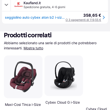
Kaufland.it
Spedizione gratuita
,
4-6 giorni
358,65 €
seggiolino auto cybex aton b2 i-size rosso isofix
O 3 pagamenti di 119,55 €
Prodotti correlati
Abbiamo selezionato una serie di prodotti che potrebbero 
interessarti.
Mostra tutto
Cybex Cloud G i-Size
Maxi-Cosi Tinca i-Size
Cybex Cloud T 