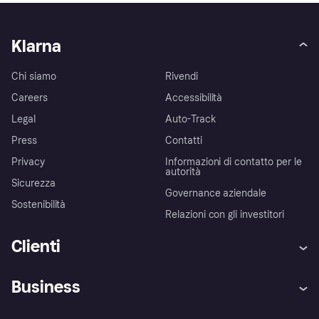
Klarna
Chi siamo
Rivendi
Careers
Accessibilità
Legal
Auto-Track
Press
Contatti
Privacy
Informazioni di contatto per le
autorità
Sicurezza
Governance aziendale
Sostenibilità
Relazioni con gli investitori
Clienti
Assistenza
Arbitro bancario
Business
Login
Promessa di protezione contro
le frodi
Supporto aziende
Portale per sviluppatori