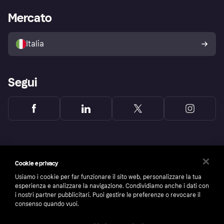
La Klarna app
Impostazioni sulla privacy
Accesso aziende
Stato operativo
Mercato
Esplora i negozi
Il tuo diritto di recesso
Vendi con Klarna
Piattaforme e partner
Politica di protezione
dell'acquirente Klarna
Italia
Segui
Cookie e privacy
Usiamo i cookie per far funzionare il sito web, personalizzare la tua
esperienza e analizzare la navigazione. Condividiamo anche i dati con
i nostri partner pubblicitari. Puoi gestire le preferenze o revocare il
consenso quando vuoi.