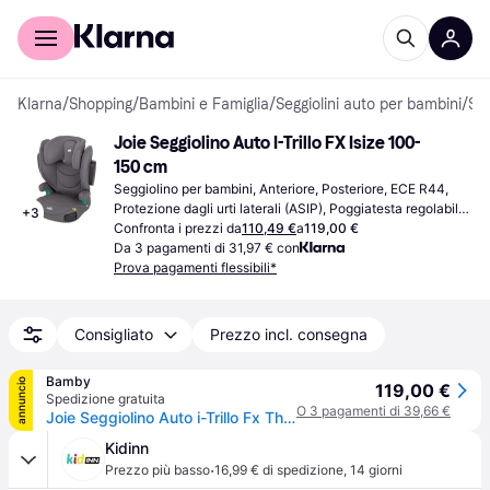
Per il tuo shopping
Per le aziende
Klarna
/
Shopping
/
Bambini e Famiglia
/
Seggiolini auto per bambini
/
Seggiolini per bambini
Joie Seggiolino Auto I-Trillo FX Isize 100-
150 cm
Seggiolino per bambini, Anteriore, Posteriore, ECE R44, 
Protezione dagli urti laterali (ASIP), Poggiatesta regolabile, 
+
3
Riduttore per seggiolino neonato incluso
Confronta i prezzi da
110,49 €
a
119,00 €
Da 3 pagamenti di 31,97 € con
Prova pagamenti flessibili*
Consigliato
Prezzo incl. consegna
Bamby
annuncio
119,00 €
Spedizione gratuita
O 3 pagamenti di 39,66 €
Joie Seggiolino Auto i-Trillo Fx Thunder Thunder
Kidinn
·
Prezzo più basso
16,99 € di spedizione
,
14 giorni