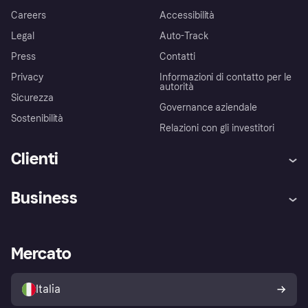
Careers
Accessibilità
Legal
Auto-Track
Press
Contatti
Privacy
Informazioni di contatto per le
autorità
Sicurezza
Governance aziendale
Sostenibilità
Relazioni con gli investitori
Clienti
Assistenza
Arbitro bancario
Business
Login
Promessa di protezione contro
le frodi
Supporto aziende
Portale per sviluppatori
La Klarna app
Impostazioni sulla privacy
Accesso aziende
Stato operativo
Mercato
Esplora i negozi
Il tuo diritto di recesso
Vendi con Klarna
Piattaforme e partner
Politica di protezione
dell'acquirente Klarna
Italia