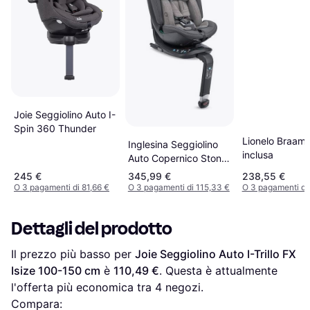
Joie Seggiolino Auto I-
Spin 360 Thunder
Lionelo Braam
Inglesina Seggiolino
inclusa
Auto Copernico Stone
Grey
245 €
345,99 €
238,55 €
AV91P0STG/R0STG
O 3 pagamenti di 81,66 €
O 3 pagamenti di 115,33 €
O 3 pagamenti di
Dettagli del prodotto
Il prezzo più basso per 
Joie Seggiolino Auto I-Trillo FX 
Isize 100-150 cm
 è 
110,49 €
. Questa è attualmente 
l'offerta più economica tra 
4
 negozi.
Compara: