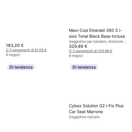
Size, Rivestimento lavabile,
Poggiatesta regolabile, Protezione
dagli urti laterali (ASIP)
Maxi-Cosi Emerald 360 S i-
size Tonal Black Base inclusa
Seggiolino per bambini, Anteriore,
183,20 €
329,89 €
Posteriore, i-Size, UN R129,
O 3 pagamenti di 61,06 €
Protezione dagli urti laterali (ASIP),
O 3 pagamenti di 109,96 €
6 negozi
Rivestimento lavabile, Girevole,
8 negozi
Poggiatesta regolabile, Riduttore
per seggiolino neonato incluso,
Di tendenza
Di tendenza
Base inclusa
Cybex Solution G2 I-Fix Plus
Car Seat Marrone
Seggiolino rialzato