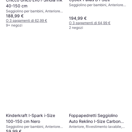
Seggiolino per bambini, Anteriore,
40-150 cm
UN R129, i-Size, Protezione dagli
Seggiolino per bambini, Anteriore,
urti laterali (ASIP), Rivestimento
188,99 €
Posteriore, UN R129, i-Size,
194,99 €
lavabile, Poggiatesta regolabile
Riduttore per seggiolino neonato
O 3 pagamenti di 62,99 €
O 3 pagamenti di 64,99 €
incluso, Poggiatesta regolabile,
9+ negozi
2 negozi
Protezione dagli urti laterali (ASIP),
Rivestimento lavabile
Foppapedretti Seggiolino
Kinderkraft I-Spark i-Size
Auto Reklino I-Size Carbon
100-150 cm Nero
Anteriore, Rivestimento lavabile,
Seggiolino per bambini, Anteriore,
76-150 cm
59,99 €
Poggiatesta regolabile
i-Size, Poggiatesta regolabile,