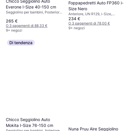
Chicco Seggiolino Auto
Foppapedretti Auto FP360 i-
Everone I-Size 40-150 cm
Size Nero
Seggiolino per bambini, Posteriore,
Anteriore, UN R129, i-Size,
ECE R44, Rivestimento lavabile,
234 €
Poggiatesta regolabile, Protezione
265 €
Poggiatesta regolabile
dagli urti laterali (ASIP),
O 3 pagamenti di 78,00 €
O 3 pagamenti di 88,33 €
Rivestimento lavabile
9+ negozi
9+ negozi
Di tendenza
Chicco Seggiolino Auto
Mokita I-Size 76-150 cm
Nuna Pruu Aire Seggiolino
Seggiolino per bambini, Anteriore,