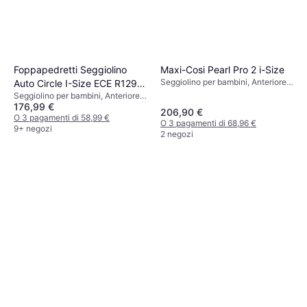
Maxi-Cosi Pearl Pro 2 i-Size
Foppapedretti Seggiolino
Seggiolino per bambini, Anteriore,
Auto Circle I-Size ECE R129
Posteriore, i-Size, Protezione dagli
Seggiolino per bambini, Anteriore,
Silver
urti laterali (ASIP), Rivestimento
176,99 €
UN R129, i-Size, Rivestimento
206,90 €
lavabile, Poggiatesta regolabile
lavabile, Riduttore per seggiolino
O 3 pagamenti di 58,99 €
O 3 pagamenti di 68,96 €
neonato incluso, Poggiatesta
9+ negozi
2 negozi
regolabile