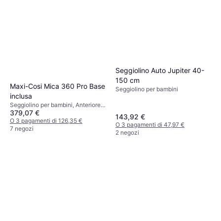
Seggiolino Auto Jupiter 40-
150 cm
Maxi-Cosi Mica 360 Pro Base
Seggiolino per bambini
inclusa
Seggiolino per bambini, Anteriore,
379,07 €
Posteriore, i-Size, UN R129, Base
143,92 €
inclusa, Protezione dagli urti
O 3 pagamenti di 126,35 €
O 3 pagamenti di 47,97 €
laterali (ASIP), Rivestimento
7 negozi
2 negozi
lavabile, Poggiatesta regolabile,
Girevole, Riduttore per seggiolino
neonato incluso