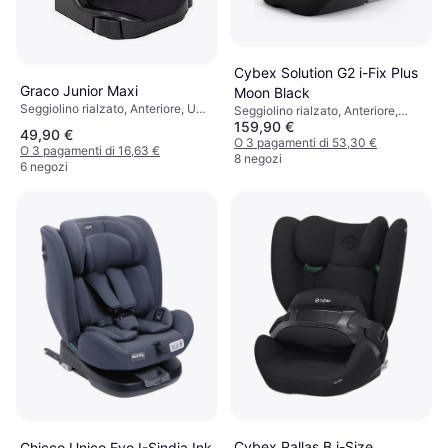
Cybex Solution G2 i-Fix Plus
Graco Junior Maxi
Moon Black
Seggiolino rialzato, Anteriore, UN
Seggiolino rialzato, Anteriore,
R129, i-Size, ECE R44, Protezione
159,90 €
Posteriore, i-Size, UN R129,
49,90 €
dagli urti laterali (ASIP),
Rivestimento lavabile, Poggiatesta
O 3 pagamenti di 53,30 €
O 3 pagamenti di 16,63 €
Rivestimento lavabile, Poggiatesta
regolabile, Protezione dagli urti
8 negozi
6 negozi
regolabile
laterali (ASIP)
Cybex Pallas B i-Size
Chicco Unico Evo I-Sindia Ink