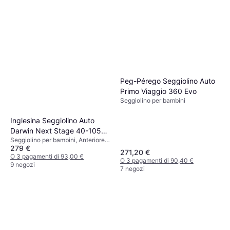
Peg-Pérego Seggiolino Auto
Primo Viaggio 360 Evo
Seggiolino per bambini
Inglesina Seggiolino Auto
Darwin Next Stage 40-105
Seggiolino per bambini, Anteriore,
cm
279 €
Posteriore, UN R129, i-Size,
271,20 €
Rivestimento lavabile, Girevole,
O 3 pagamenti di 93,00 €
O 3 pagamenti di 90,40 €
Riduttore per seggiolino neonato
9 negozi
7 negozi
incluso, Poggiatesta regolabile,
Protezione dagli urti laterali (ASIP)