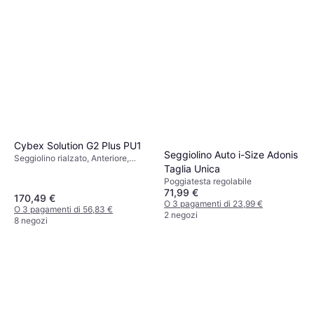
Cybex Solution G2 Plus PU1
Seggiolino Auto i-Size Adonis
Seggiolino rialzato, Anteriore,
Taglia Unica
Posteriore, UN R129, i-Size,
Poggiatesta regolabile, Protezione
Poggiatesta regolabile
71,99 €
dagli urti laterali (ASIP),
170,49 €
Rivestimento lavabile
O 3 pagamenti di 23,99 €
O 3 pagamenti di 56,83 €
2 negozi
8 negozi