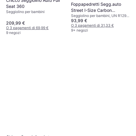
Chicco Seggiolino Auto Full
Foppapedretti Segg.auto
Seat 360
Street I-Size Carbon
Seggiolino per bambini
Seggiolino per bambini, UN R129,
9700414801
93,99 €
i-Size, Rivestimento lavabile,
209,99 €
Poggiatesta regolabile, Riduttore
O 3 pagamenti di 31,33 €
O 3 pagamenti di 69,99 €
per seggiolino neonato incluso
9+ negozi
9 negozi