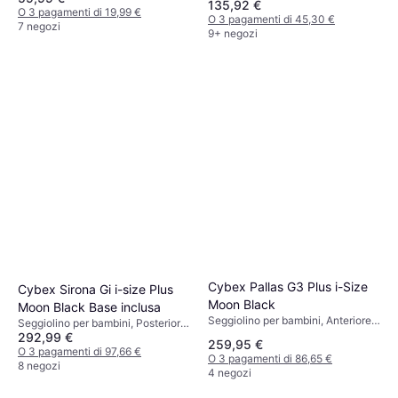
135,92 €
Rivestimento lavabile, Riduttore
O 3 pagamenti di 19,99 €
O 3 pagamenti di 45,30 €
per seggiolino neonato incluso,
7 negozi
9+ negozi
Protezione dagli urti laterali (ASIP)
Cybex Pallas G3 Plus i-Size
Cybex Sirona Gi i-size Plus
Moon Black
Moon Black Base inclusa
Seggiolino per bambini, Anteriore,
Seggiolino per bambini, Posteriore,
i-Size
292,99 €
UN R129, i-Size, Poggiatesta
259,95 €
regolabile, Riduttore per seggiolino
O 3 pagamenti di 97,66 €
O 3 pagamenti di 86,65 €
neonato incluso, Protezione dagli
8 negozi
4 negozi
urti laterali (ASIP), Base inclusa,
Rivestimento lavabile, Girevole