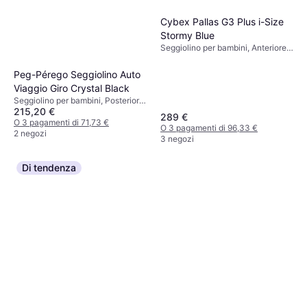
Cybex Pallas G3 Plus i-Size
Stormy Blue
Seggiolino per bambini, Anteriore,
i-Size
Peg-Pérego Seggiolino Auto
Viaggio Giro Crystal Black
Seggiolino per bambini, Posteriore,
215,20 €
Poggiatesta regolabile
289 €
O 3 pagamenti di 71,73 €
O 3 pagamenti di 96,33 €
2 negozi
3 negozi
Di tendenza