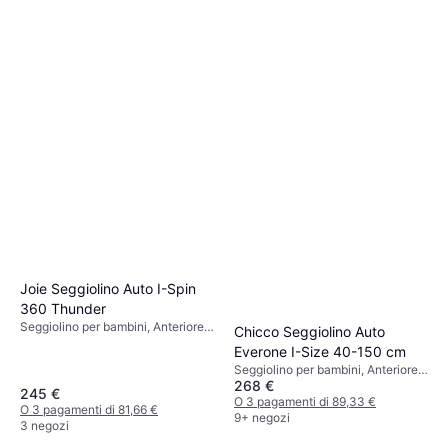
Joie Seggiolino Auto I-Spin
360 Thunder
Seggiolino per bambini, Anteriore,
Chicco Seggiolino Auto
Posteriore, Rivestimento lavabile,
Everone I-Size 40-150 cm
Poggiatesta regolabile
Seggiolino per bambini, Anteriore,
268 €
Riduttore per seggiolino neonato
245 €
incluso, Rivestimento lavabile,
O 3 pagamenti di 89,33 €
O 3 pagamenti di 81,66 €
Poggiatesta regolabile
9+ negozi
3 negozi