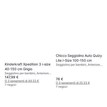
Chicco Seggiolino Auto Quizy
Lite I-Size 100-150 cm
Kinderkraft Xpedition 3 i-size
Seggiolino per bambini, Anteriore,
i-Size
40-150 cm Grigio
Seggiolino per bambini, Anteriore,
147,99 €
Posteriore, i-Size, UN R129,
76 €
Rivestimento lavabile, Riduttore
O 3 pagamenti di 49,33 €
O 3 pagamenti di 25,33 €
per seggiolino neonato incluso,
7 negozi
7 negozi
Girevole, Poggiatesta regolabile,
Protezione dagli urti laterali (ASIP)