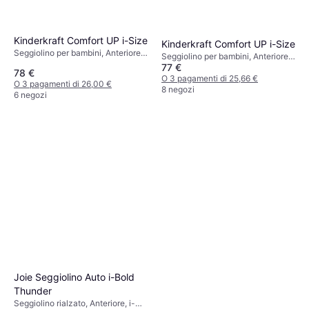
Kinderkraft Comfort UP i-Size
Kinderkraft Comfort UP i-Size
Seggiolino per bambini, Anteriore,
Seggiolino per bambini, Anteriore,
i-Size, Riduttore per seggiolino
77 €
i-Size, Rivestimento lavabile,
78 €
neonato incluso, Rivestimento
Riduttore per seggiolino neonato
O 3 pagamenti di 25,66 €
O 3 pagamenti di 26,00 €
lavabile, Poggiatesta regolabile
incluso, Poggiatesta regolabile
8 negozi
6 negozi
Joie Seggiolino Auto i-Bold
Thunder
Seggiolino rialzato, Anteriore, i-