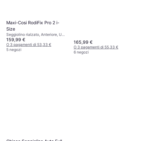
Maxi-Cosi RodiFix Pro 2 i-
Size
Seggiolino rialzato, Anteriore, UN
159,99 €
R129, Poggiatesta regolabile,
165,99 €
Protezione dagli urti laterali (ASIP),
O 3 pagamenti di 53,33 €
O 3 pagamenti di 55,33 €
Rivestimento lavabile
5 negozi
6 negozi