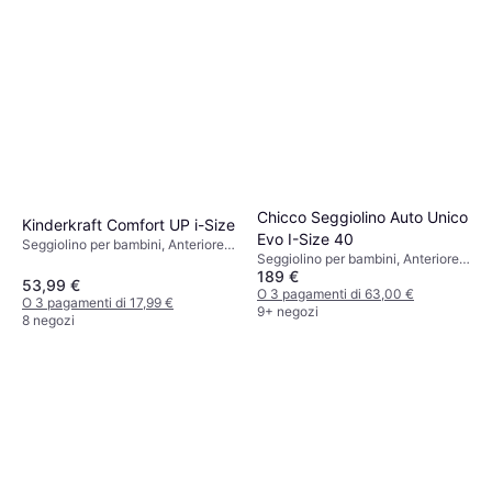
Chicco Seggiolino Auto Unico
Kinderkraft Comfort UP i-Size
Evo I-Size 40
Seggiolino per bambini, Anteriore,
Seggiolino per bambini, Anteriore,
i-Size, Rivestimento lavabile,
189 €
Rivestimento lavabile
Riduttore per seggiolino neonato
53,99 €
O 3 pagamenti di 63,00 €
incluso, Poggiatesta regolabile
O 3 pagamenti di 17,99 €
9+ negozi
8 negozi