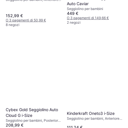
Auto Caviar
i-Size, UN R129, Poggiatesta
regolabile, Rivestimento lavabile
Seggiolino per bambini
449 €
152,99 €
O 3 pagamenti di 149,66 €
O 3 pagamenti di 50,99 €
2 negozi
8 negozi
Cybex Gold Seggiolino Auto
Kinderkraft Oneto3 i-Size
Cloud G i-Size
Seggiolino per bambini, Anteriore,
Seggiolino per bambini, Posteriore,
i-Size, ECE R44, Rivestimento
208,99 €
UN R129, i-Size, Rivestimento
111,24 €
lavabile, Poggiatesta regolabile,