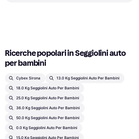
Almond Beige
Base inclusa
Seggiolino per bambini
Seggiolino per bambini, Posteriore,
299 €
UN R129, i-Size, Base inclusa,
195 €
Rivestimento lavabile, Girevole,
O 3 pagamenti di 99,66 €
O 3 pagamenti di 65,00 €
Riduttore per seggiolino neonato
4 negozi
4 negozi
incluso, Poggiatesta regolabile,
1
2
3
...
17
...
31
Protezione dagli urti laterali (ASIP)
Ricerche popolari in Seggiolini auto 
per bambini
Cybex Sirona
13.0 Kg Seggiolini Auto Per Bambini
18.0 Kg Seggiolini Auto Per Bambini
25.0 Kg Seggiolini Auto Per Bambini
36.0 Kg Seggiolini Auto Per Bambini
50.0 Kg Seggiolini Auto Per Bambini
0.0 Kg Seggiolini Auto Per Bambini
15.0 Kg Seggiolini Auto Per Bambini