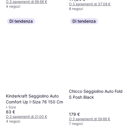
lavabile, Maniglia di trasporto,
O 3 pagamenti di 69,66 €
O 3 pagamenti di 37,08 €
Riduttore per seggiolino neonato
Protezione dagli urti laterali (ASIP),
4 negozi
8 negozi
incluso, Protezione dagli urti
Riduttore per seggiolino neonato
laterali (ASIP)
incluso
Di tendenza
Di tendenza
Chicco Seggiolino Auto Fold
Kinderkraft Seggiolino Auto
S Posh Black
Comfort Up I-Size 76 150 Cm
i-Size
63 €
179 €
O 3 pagamenti di 21,00 €
O 3 pagamenti di 59,66 €
4 negozi
7 negozi