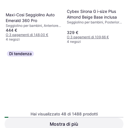
Cybex Sirona G i-size Plus
Maxi-Cosi Seggiolino Auto
Almond Beige Base inclusa
Emerald 360 Pro
Seggiolino per bambini, Posteriore,
Seggiolino per bambini, Anteriore,
i-Size, Riduttore per seggiolino
444 €
i-Size, Rivestimento lavabile,
neonato incluso, Poggiatesta
329 €
Protezione dagli urti laterali (ASIP),
O 3 pagamenti di 148,00 €
regolabile, Base inclusa,
O 3 pagamenti di 109,66 €
Poggiatesta regolabile
4 negozi
Protezione dagli urti laterali (ASIP),
4 negozi
Rivestimento lavabile, Girevole
Di tendenza
Hai visualizzato 48 di 1488 prodotti
Cybex Seggiolino Cloud G3
Mostra di più
Cybex Sirona Gi I-Size Plus