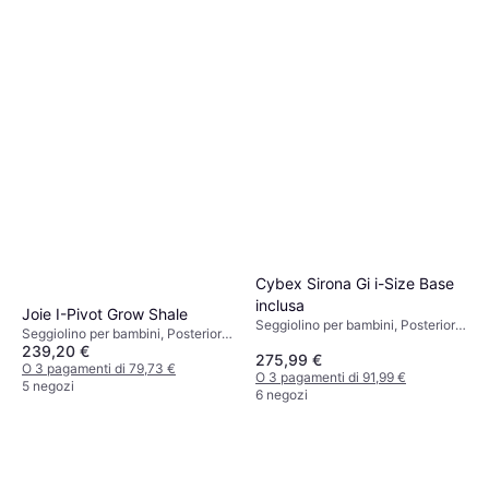
Cybex Sirona Gi i-Size Base
inclusa
Joie I-Pivot Grow Shale
Seggiolino per bambini, Posteriore,
Seggiolino per bambini, Posteriore,
UN R129, i-Size, Base inclusa,
239,20 €
Anteriore, i-Size, Rivestimento
275,99 €
Rivestimento lavabile, Girevole,
lavabile, Girevole, Protezione dagli
O 3 pagamenti di 79,73 €
O 3 pagamenti di 91,99 €
Riduttore per seggiolino neonato
urti laterali (ASIP), Poggiatesta
5 negozi
6 negozi
incluso, Poggiatesta regolabile,
regolabile
Protezione dagli urti laterali (ASIP)