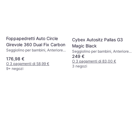
Foppapedretti Auto Circle
Cybex Autositz Pallas G3
Girevole 360 Dual Fix Carbon
Magic Black
Seggiolino per bambini, Anteriore,
Seggiolino per bambini, Anteriore,
UN R129, i-Size, Rivestimento
249 €
i-Size
176,98 €
lavabile, Riduttore per seggiolino
O 3 pagamenti di 83,00 €
O 3 pagamenti di 58,99 €
neonato incluso, Poggiatesta
3 negozi
9+ negozi
regolabile