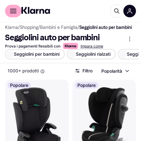
Per il tuo shopping
Per le aziende
Klarna
/
Shopping
/
Bambini e Famiglia
/
Seggiolini auto per bambini
Seggiolini auto per bambini
Prova i pagamenti flessibili con
Impara come
Seggiolini per bambini
Seggiolini rialzati
Seggio
1000+ prodotti
Filtro
Popolarità
Popolare
Popolare