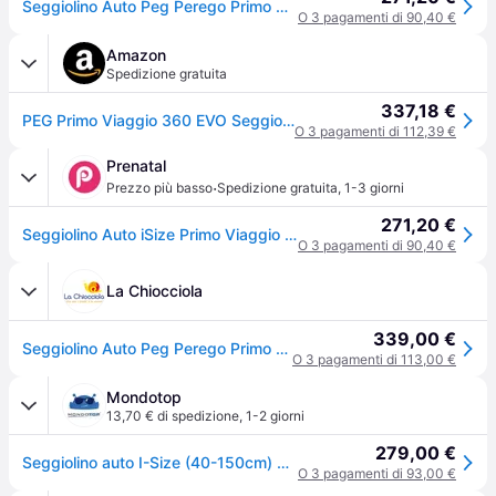
Seggiolino Auto Peg Perego Primo Viaggio 360 Evo
O 3 pagamenti di 90,40 €
Amazon
Spedizione gratuita
337,18 €
PEG Primo Viaggio 360 EVO Seggiolino Auto Evolutivo All-In-One con ISOFIX, Girevole, Reclinabile, per Bambini dalla nascita a 150 cm (0-12 anni), 0-36 kg, Planet
O 3 pagamenti di 112,39 €
Prenatal
·
Prezzo più basso
Spedizione gratuita
,
1-3 giorni
271,20 €
Seggiolino Auto iSize Primo Viaggio 360 Evo (40-150 cm) con base - Peg Perego - Taglia Unica
O 3 pagamenti di 90,40 €
La Chiocciola
339,00 €
Seggiolino Auto Peg Perego Primo Viaggio 360 Evo
O 3 pagamenti di 113,00 €
Mondotop
13,70 € di spedizione
,
1-2 giorni
279,00 €
Seggiolino auto I-Size (40-150cm) PRIMO VIAGGIO 360 EVO evolutivo base girevole Planet IMVT010000VT13VT53
O 3 pagamenti di 93,00 €