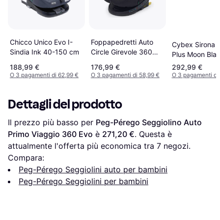
Chicco Unico Evo I-
Foppapedretti Auto
Cybex Sirona Gi
Sindia Ink 40-150 cm
Circle Girevole 360
Plus Moon Bla
Dual Fix Carbon
inclusa
188,99 €
176,99 €
292,99 €
O 3 pagamenti di 62,99 €
O 3 pagamenti di 58,99 €
O 3 pagamenti di
Dettagli del prodotto
Il prezzo più basso per 
Peg-Pérego Seggiolino Auto 
Primo Viaggio 360 Evo
 è 
271,20 €
. Questa è 
attualmente l'offerta più economica tra 
7
 negozi.
Compara:
Peg-Pérego Seggiolini auto per bambini
Peg-Pérego Seggiolini per bambini