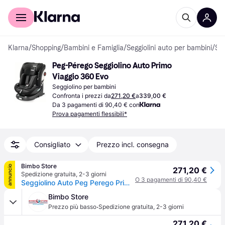
Per il tuo shopping
Per le aziende
Klarna
/
Shopping
/
Bambini e Famiglia
/
Seggiolini auto per bambini
/
Seggiolini per bambini
Peg-Pérego Seggiolino Auto Primo 
Viaggio 360 Evo
Seggiolino per bambini
Confronta i prezzi da
271,20 €
a
339,00 €
Da 3 pagamenti di 90,40 € con
Prova pagamenti flessibili*
Consigliato
Prezzo incl. consegna
Bimbo Store
annuncio
271,20 €
Spedizione gratuita
,
2-3 giorni
O 3 pagamenti di 90,40 €
Seggiolino Auto Peg Perego Primo Viaggio 360 Evo
Bimbo Store
·
Prezzo più basso
Spedizione gratuita
,
2-3 giorni
271,20 €