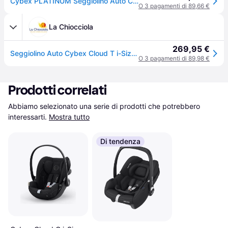
Cybex PLATINUM Seggiolino Auto Cloud T I-Size (523001302)
O 3 pagamenti di 89,66 €
La Chiocciola
269,95 €
Seggiolino Auto Cybex Cloud T i-Size Plus Cozy beige
O 3 pagamenti di 89,98 €
Prodotti correlati
Abbiamo selezionato una serie di prodotti che potrebbero 
interessarti.
Mostra tutto
Di tendenza