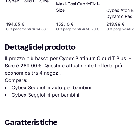
Cybex Cloud G i-Size
Maxi-Cosi CabrioFix i-
Size
Cybex Aton B2 
Dynamic Red 
inclusa
194,65 €
152,10 €
213,99 €
O 3 pagamenti di 64,88 €
O 3 pagamenti di 50,70 €
O 3 pagamenti di
Dettagli del prodotto
Il prezzo più basso per 
Cybex Platinum Cloud T Plus i-
Size
 è 
269,00 €
. Questa è attualmente l'offerta più 
economica tra 
4
 negozi.
Compara:
Cybex Seggiolini auto per bambini
Cybex Seggiolini per bambini
Caratteristiche