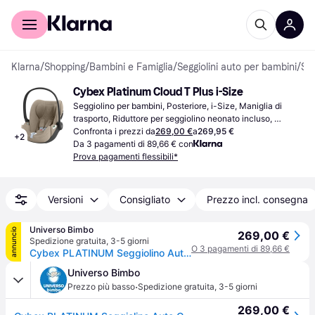
Per il tuo shopping
Per le aziende
Klarna
/
Shopping
/
Bambini e Famiglia
/
Seggiolini auto per bambini
/
Seggiolini per bambini
Cybex Platinum Cloud T Plus i-Size
Seggiolino per bambini, Posteriore, i-Size, Maniglia di 
trasporto, Riduttore per seggiolino neonato incluso, 
Poggiatesta regolabile, Rivestimento lavabile
Confronta i prezzi da
269,00 €
a
269,95 €
+
2
Da 3 pagamenti di 89,66 € con
Prova pagamenti flessibili*
Versioni
Consigliato
Prezzo incl. consegna
Universo Bimbo
annuncio
269,00 €
Spedizione gratuita
,
3-5 giorni
O 3 pagamenti di 89,66 €
Cybex PLATINUM Seggiolino Auto Cloud T I-Size (523001302)
Universo Bimbo
·
Prezzo più basso
Spedizione gratuita
,
3-5 giorni
269,00 €