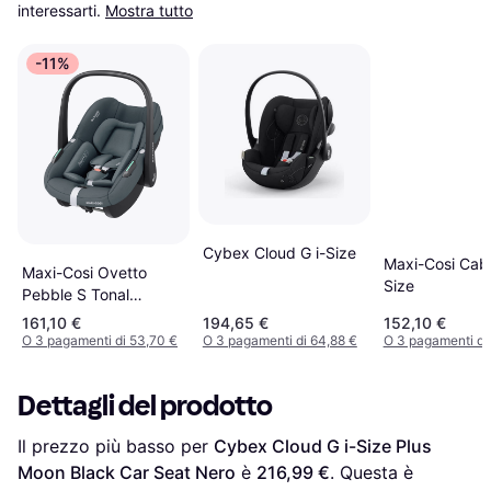
interessarti.
Mostra tutto
-11%
Cybex Cloud G i-Size
Maxi-Cosi Cabri
Maxi-Cosi Ovetto
Size
Pebble S Tonal
Graphite
161,10 €
194,65 €
152,10 €
O 3 pagamenti di 53,70 €
O 3 pagamenti di 64,88 €
O 3 pagamenti di
Dettagli del prodotto
Il prezzo più basso per 
Cybex Cloud G i-Size Plus 
Moon Black Car Seat Nero
 è 
216,99 €
. Questa è 