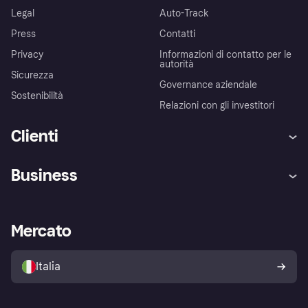
Legal
Auto-Track
Press
Contatti
Privacy
Informazioni di contatto per le
autorità
Sicurezza
Governance aziendale
Sostenibilità
Relazioni con gli investitori
Clienti
Assistenza
Arbitro bancario
Business
Login
Promessa di protezione contro
le frodi
Supporto aziende
Portale per sviluppatori
La Klarna app
Impostazioni sulla privacy
Accesso aziende
Stato operativo
Mercato
Esplora i negozi
Il tuo diritto di recesso
Vendi con Klarna
Piattaforme e partner
Politica di protezione
dell'acquirente Klarna
Italia