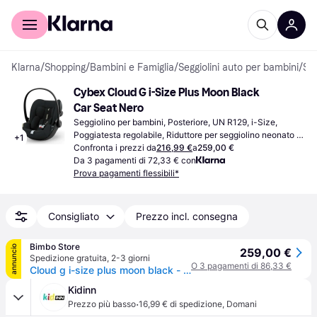
Per il tuo shopping
Per le aziende
Klarna
/
Shopping
/
Bambini e Famiglia
/
Seggiolini auto per bambini
/
Seggiolini per bambini
Cybex Cloud G i-Size Plus Moon Black 
Car Seat Nero
Seggiolino per bambini, Posteriore, UN R129, i-Size, 
Poggiatesta regolabile, Riduttore per seggiolino neonato 
+
1
incluso, Protezione dagli urti laterali (ASIP), Rivestimento 
Confronta i prezzi da
216,99 €
a
259,00 €
lavabile, Girevole, Maniglia di trasporto
Da 3 pagamenti di 72,33 € con
Prova pagamenti flessibili*
Consigliato
Prezzo incl. consegna
Bimbo Store
annuncio
259,00 €
Spedizione gratuita
,
2-3 giorni
O 3 pagamenti di 86,33 €
Cloud g i-size plus moon black - cybex
Kidinn
·
Prezzo più basso
16,99 € di spedizione
,
Domani