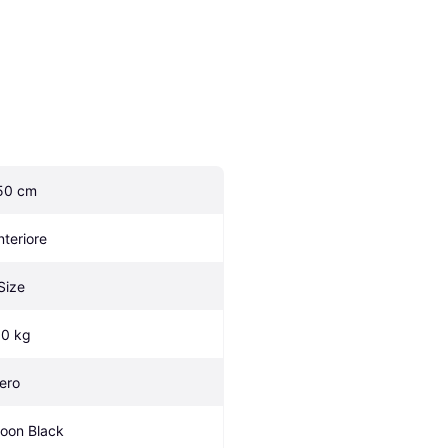
50 cm
nteriore
-Size
.0 kg
ero
oon Black