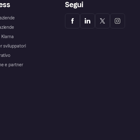
ess
Segui
aziende
aziende
 Klarna
r sviluppatori
rativo
me e partner