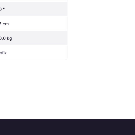
0 "
6 cm
0.0 kg
ofix