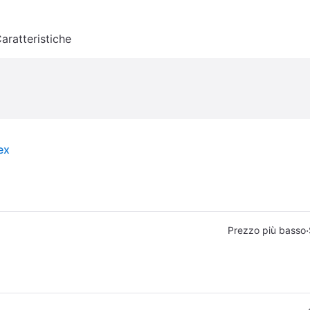
aratteristiche
ex
·
Prezzo più basso