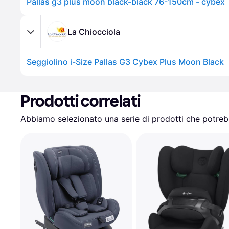
Pallas g3 plus moon black-black 76-150cm - cybex
La Chiocciola
Seggiolino i-Size Pallas G3 Cybex Plus Moon Black
Prodotti correlati
Abbiamo selezionato una serie di prodotti che potrebb