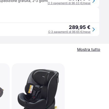
Spedizione gratuita
,
2-3 giorni
O 3 pagamenti di 96,33 €/mese
289,95 €
O 3 pagamenti di 96,65 €/mese
Mostra tutto