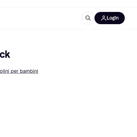
Login
Approfondimenti
ure per ufficio
re
Cos'è Klarna?
ack
olini per bambini
categorie