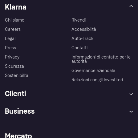
Klarna
Chi siamo
Rivendi
Careers
Accessibilità
Legal
Auto-Track
Press
Contatti
Privacy
Informazioni di contatto per le
autorità
Sicurezza
Governance aziendale
Sostenibilità
Relazioni con gli investitori
Clienti
Assistenza
Arbitro bancario
Business
Login
Promessa di protezione contro
le frodi
Supporto aziende
Portale per sviluppatori
La Klarna app
Impostazioni sulla privacy
Accesso aziende
Stato operativo
Mercato
Esplora i negozi