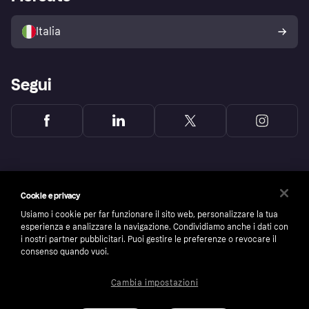
Il tuo diritto di recesso
Vendi con Klarna
Piattaforme e partner
Politica di protezione
dell'acquirente Klarna
Italia
Segui
Cookie e privacy
Usiamo i cookie per far funzionare il sito web, personalizzare la tua
esperienza e analizzare la navigazione. Condividiamo anche i dati con
i nostri partner pubblicitari. Puoi gestire le preferenze o revocare il
consenso quando vuoi.
Cambia impostazioni
Copyright © 2005-2026 Klarna Bank AB (publ). Headquarters: Stockholm, Sweden. All
rights reserved. Klarna Bank AB (publ). Sveavägen 46, 111 34 Stockholm. Organization