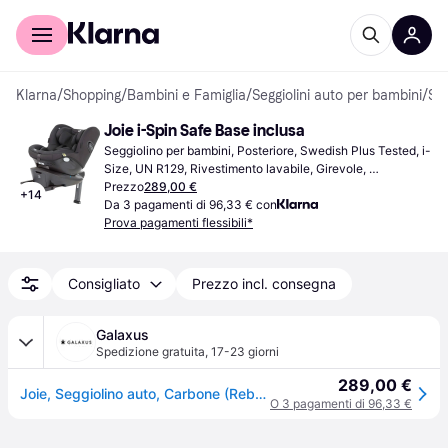
Per il tuo shopping
Per le aziende
Klarna
/
Shopping
/
Bambini e Famiglia
/
Seggiolini auto per bambini
/
Seggiolini per bambini
Joie i-Spin Safe Base inclusa
Seggiolino per bambini, Posteriore, Swedish Plus Tested, i-
Size, UN R129, Rivestimento lavabile, Girevole, 
Poggiatesta regolabile, Protezione dagli urti laterali (ASIP), 
Prezzo
289,00 €
+
14
Base inclusa
Da 3 pagamenti di 96,33 € con
Prova pagamenti flessibili*
Consigliato
Prezzo incl. consegna
Galaxus
Spedizione gratuita
,
17-23 giorni
289,00 €
Joie, Seggiolino auto, Carbone (Reboarder, ECE R129/i-Size Standard)
O 3 pagamenti di 96,33 €