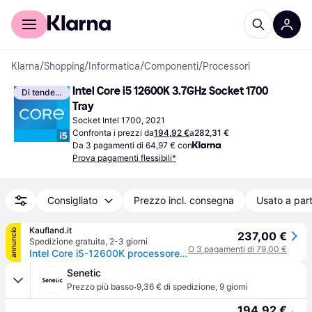
Per il tuo shopping
Per le aziende
Klarna
/
Shopping
/
Informatica
/
Componenti
/
Processori
Intel Core i5 12600K 3.7GHz Socket 1700 
Di tendenza
Tray
Socket Intel 1700, 2021
Confronta i prezzi da
194,92 €
a
282,31 €
Da 3 pagamenti di 64,97 € con
Prova pagamenti flessibili*
Consigliato
Prezzo incl. consegna
Usato a part
Kaufland.it
annuncio
237,00 €
Spedizione gratuita
,
2-3 giorni
O 3 pagamenti di 79,00 €
Intel Core i5-12600K processore 20 MB Cache intelligente Tray, -
Senetic
·
Prezzo più basso
9,36 € di spedizione
,
9 giorni
194,92 €