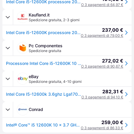
Intel Core i5-12600K processore 20 MB Cache CM8071504555227
O 3 pagamenti di 64,97 €
Kaufland.it
Spedizione gratuita
,
2-3 giorni
237,00 €
Intel Core i5-12600K processore 20 MB Cache intelligente Tray, -
O 3 pagamenti di 79,00 €
Pc Componentes
Spedizione gratuita
272,02 €
Processore Intel Core i5-12600K 10 Nuclei 3,7 GHz Base 4,9 GHz Turbo Overclocking
O 3 pagamenti di 90,67 €
eBay
Spedizione gratuita
,
4-10 giorni
282,31 €
Intel Core I5-12600k 3.6ghz Lga1700 20m Cache Tray Cpu
O 3 pagamenti di 94,10 €
Conrad
259,00 €
Intel® Core™ i5 12600K 10 x 3.7 GHz Deca Core CPU (Tray) Attacco (PC): Intel® 1700 150 W
O 3 pagamenti di 86,33 €