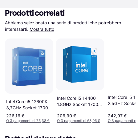
Prodotti correlati
Abbiamo selezionato una serie di prodotti che potrebbero 
interessarti.
Mostra tutto
Intel Core i5 
Intel Core i5 14400
Intel Core i5 12600K
2.5GHz Socket
1.8GHz Socket 1700
3,7GHz Socket 1700
Box
Box
Box without Cooler
226,16 €
206,90 €
242,97 €
O 3 pagamenti di 75,38 €
O 3 pagamenti di 68,96 €
O 3 pagamenti di