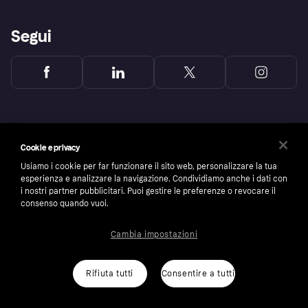
Segui
Cookie e privacy
Usiamo i cookie per far funzionare il sito web, personalizzare la tua
esperienza e analizzare la navigazione. Condividiamo anche i dati con
i nostri partner pubblicitari. Puoi gestire le preferenze o revocare il
consenso quando vuoi.
Cambia impostazioni
Copyright © 2005-2026 Klarna Bank AB (publ). Headquarters: Stockholm, Sweden. All
rights reserved. Klarna Bank AB (publ). Sveavägen 46, 111 34 Stockholm. Organization
number: 556737-0431
Rifiuta tutti
Consentire a tutti
Cookies
Klarna.com