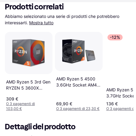
Prodotti correlati
Abbiamo selezionato una serie di prodotti che potrebbero 
interessarti.
Mostra tutto
-12%
AMD Ryzen 5 4500
AMD Ryzen 5 3rd Gen
3.6GHz Socket AM4
RYZEN 5 3600X
AMD Ryzen 5 
Box
Matisse (Zen 2) 6-
3.7GHz Socke
309 €
Core 3.8 GHz (4.4
BOX
69,90 €
136 €
O 3 pagamenti di
GHz Max Boost)
103,00 €
O 3 pagamenti di 23,30 €
O 3 pagamenti di
Socket AM4 95W
100-100000022BOX
Desktop Processor
Dettagli del prodotto