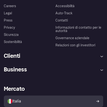
Careers
Accessibilità
Legal
Auto-Track
Press
Contatti
Privacy
Informazioni di contatto per le
autorità
Sicurezza
Governance aziendale
Sostenibilità
Relazioni con gli investitori
Clienti
Assistenza
Arbitro bancario
Business
Login
Promessa di protezione contro
le frodi
Supporto aziende
Portale per sviluppatori
La Klarna app
Impostazioni sulla privacy
Accesso aziende
Stato operativo
Mercato
Esplora i negozi
Il tuo diritto di recesso
Vendi con Klarna
Piattaforme e partner
Politica di protezione
dell'acquirente Klarna
Italia