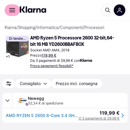
Per il tuo shopping
Per le aziende
Klarna
/
Shopping
/
Informatica
/
Componenti
/
Processori
AMD Ryzen 5 Processore 2600 32-bit,64-
Di tendenza
bit 16 MB YD2600BBAFBOX
Socket AMD AM4, 2018
Prezzo
119,99 €
+
1
Da 3 pagamenti di 39,99 € con
Prova pagamenti flessibili*
Consigliato
Prezzo incl. consegna
Newegg
32,34 € di spedizione
119,99 €
AMD RYZEN 5 2600 6-Core 3.4 GHz (3.9 GHz Max Boost) Socket AM4 65W YD2600BBAFBOX Desktop Processor
O 3 pagamenti di 39,99 €