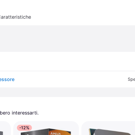
aratteristiche
essore
Spe
ero interessarti.
-12%