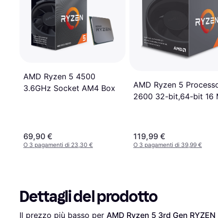
AMD Ryzen 5 4500
AMD Ryzen 5 Process
3.6GHz Socket AM4 Box
2600 32-bit,64-bit 16
YD2600BBAFBOX
69,90 €
119,99 €
O 3 pagamenti di 23,30 €
O 3 pagamenti di 39,99 €
Dettagli del prodotto
Il prezzo più basso per 
AMD Ryzen 5 3rd Gen RYZEN 5