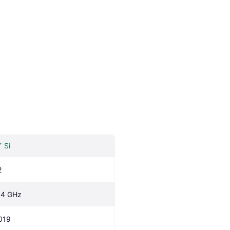
Sì
2
.4 GHz
019