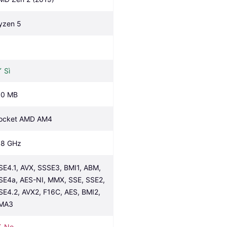
yzen 5
Sì
.0 MB
ocket AMD AM4
.8 GHz
SE4.1, AVX, SSSE3, BMI1, ABM, 
SE4a, AES-NI, MMX, SSE, SSE2, 
SE4.2, AVX2, F16C, AES, BMI2, 
MA3
No