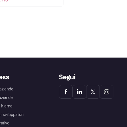
ess
Segui
aziende
aziende
 Klarna
r sviluppatori
rativo