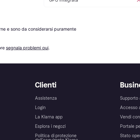
erne e sono da considerarsi puramente 
re 
segnala problemi qui
.
Clienti
Busin
Assistenza
Supporto 
Login
Accesso 
La Klarna app
Vendi con
Esplora i negozi
Portale pe
Politica di protezione
Stato ope