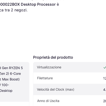
000022BOX Desktop Processor
 è 
ca tra 
2
 negozi.
Proprietà del prodotto
Virtualizzazione
 Gen RYZEN 5 
en 2) 6-Core 
Filettature
1
 Max Boost) 
 100-
Velocità del Clock (max)
4
esktop 
Anno di Uscita
2