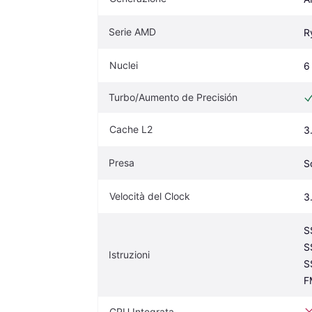
Serie AMD
R
Nuclei
6
Turbo/Aumento de Precisión
Cache L2
3
Presa
S
Velocità del Clock
3
S
S
Istruzioni
S
F
GPU Integrata