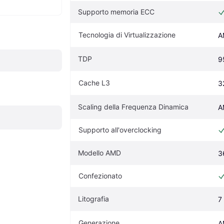
Supporto memoria ECC
Tecnologia di Virtualizzazione
A
TDP
9
Cache L3
3
Scaling della Frequenza Dinamica
A
Supporto all'overclocking
Modello AMD
3
Confezionato
Litografia
7
Generazione
A