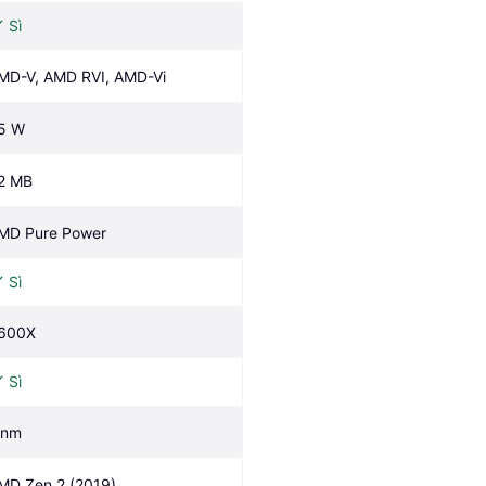
Sì
MD-V, AMD RVI, AMD-Vi
5 W
2 MB
MD Pure Power
Sì
600X
Sì
 nm
MD Zen 2 (2019)