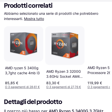
Prodotti correlati
Abbiamo selezionato una serie di prodotti che potrebbero 
interessarti.
Mostra tutto
AMD Ryzen 5
AMD ryzen 5 3400g
AMD Ryzen 3 3200G
Processore 26
3,7ghz cache 4mb l3
3.6GHz Socket AM4
bit,64-bit 16 
Box
YD2600BBAF
85,85 €
83,30 €
119,99 €
O 3 pagamenti di 28,61 €
O 3 pagamenti di 27,76 €
O 3 pagamenti di
Dettagli del prodotto
Il prezzo più basso per 
AMD Ryzen 5 3400G 3.7GHz 