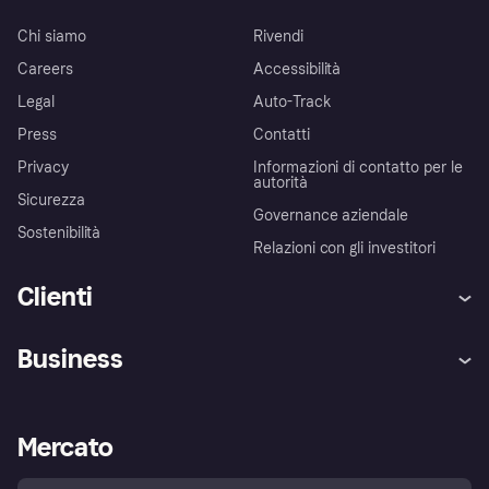
Chi siamo
Rivendi
Careers
Accessibilità
Legal
Auto-Track
Press
Contatti
Privacy
Informazioni di contatto per le
autorità
Sicurezza
Governance aziendale
Sostenibilità
Relazioni con gli investitori
Clienti
Assistenza
Arbitro bancario
Business
Login
Promessa di protezione contro
le frodi
Supporto aziende
Portale per sviluppatori
La Klarna app
Impostazioni sulla privacy
Accesso aziende
Stato operativo
Mercato
Esplora i negozi
Il tuo diritto di recesso
Vendi con Klarna
Piattaforme e partner
Politica di protezione