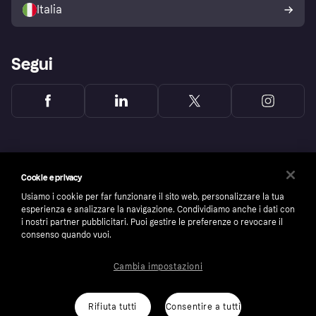
dell'acquirente Klarna
Italia
Segui
Cookie e privacy
Usiamo i cookie per far funzionare il sito web, personalizzare la tua
esperienza e analizzare la navigazione. Condividiamo anche i dati con
i nostri partner pubblicitari. Puoi gestire le preferenze o revocare il
consenso quando vuoi.
Cambia impostazioni
Copyright © 2005-2026 Klarna Bank AB (publ). Headquarters: Stockholm, Sweden. All
rights reserved. Klarna Bank AB (publ). Sveavägen 46, 111 34 Stockholm. Organization
number: 556737-0431
Rifiuta tutti
Consentire a tutti