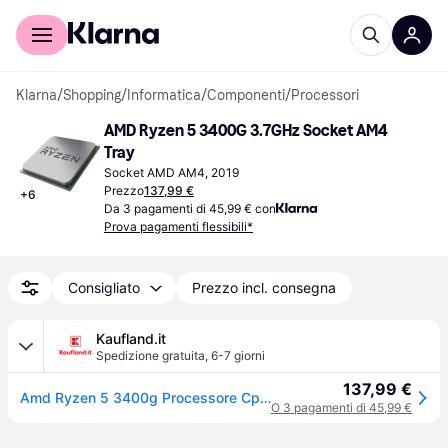
Per il tuo shopping
Per le aziende
Klarna
/
Shopping
/
Informatica
/
Componenti
/
Processori
AMD Ryzen 5 3400G 3.7GHz Socket AM4 
Tray
Socket AMD AM4, 2019
Prezzo
137,99 €
+
6
Da 3 pagamenti di 45,99 € con
Prova pagamenti flessibili*
Consigliato
Prezzo incl. consegna
Kaufland.it
Spedizione gratuita
,
6-7 giorni
137,99 €
Amd Ryzen 5 3400g Processore Cpu Am4 Bulk Tray Con Gpu Integrata Scheda Video
O 3 pagamenti di 45,99 €