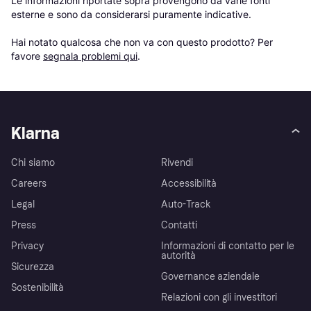
Le informazioni riportate sopra provengono da varie fonti 
esterne e sono da considerarsi puramente indicative.

Hai notato qualcosa che non va con questo prodotto? Per 
favore 
segnala problemi qui
.
Klarna
Chi siamo
Rivendi
Careers
Accessibilità
Legal
Auto-Track
Press
Contatti
Privacy
Informazioni di contatto per le
autorità
Sicurezza
Governance aziendale
Sostenibilità
Relazioni con gli investitori