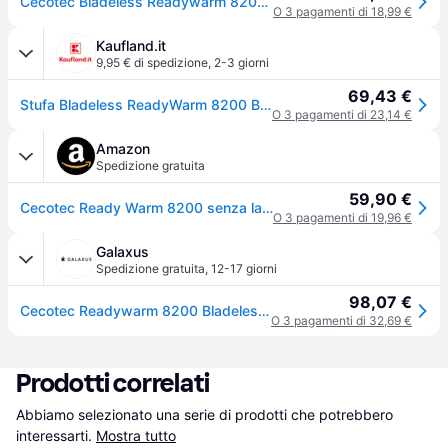
Cecotec Bladeless Readywarm 8200 Bladeless Heater Bianco One Size / EU Plug 220V
O 3 pagamenti di 18,99 €
Kaufland.it
9,95 € di spedizione
,
2-3 giorni
69,43 €
Stufa Bladeless ReadyWarm 8200 Bladeless Cecotec
O 3 pagamenti di 23,14 €
Amazon
Spedizione gratuita
59,90 €
Cecotec Ready Warm 8200 senza lama riscaldatore a basso consumo potenza 1500 W, telecomando, display LED, touch control, 3 modalità, oscillazione 60º, timer, sistema di sicurezza triplo, 5370
O 3 pagamenti di 19,96 €
Galaxus
Spedizione gratuita
,
12-17 giorni
98,07 €
Cecotec Readywarm 8200 Bladeless, Termoventilatore, Nero, Bianco
O 3 pagamenti di 32,69 €
Prodotti correlati
Abbiamo selezionato una serie di prodotti che potrebbero 
interessarti.
Mostra tutto