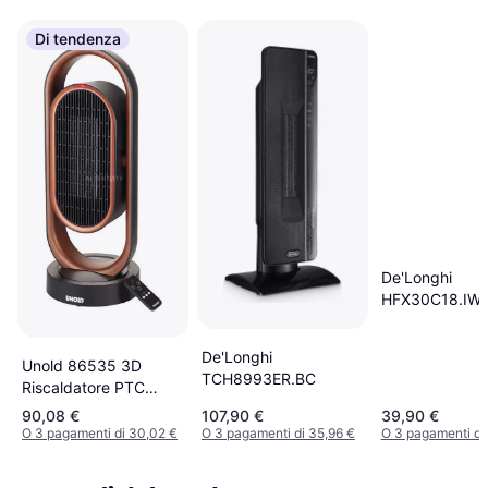
Di tendenza
De'Longhi
HFX30C18.IW
De'Longhi
Unold 86535 3D
TCH8993ER.BC
Riscaldatore PTC
1800 W
90,08 €
107,90 €
39,90 €
O 3 pagamenti di 30,02 €
O 3 pagamenti di 35,96 €
O 3 pagamenti di