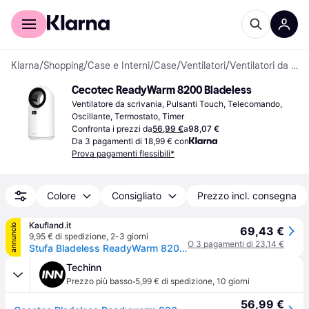
Per il tuo shopping
Per le aziende
Klarna
/
Shopping
/
Case e Interni
/
Case
/
Ventilatori
/
Ventilatori da scrivania
Cecotec ReadyWarm 8200 Bladeless
Ventilatore da scrivania, Pulsanti Touch, Telecomando, 
Oscillante, Termostato, Timer
Confronta i prezzi da
56,99 €
a
98,07 €
Da 3 pagamenti di 18,99 € con
Prova pagamenti flessibili*
Colore
Consigliato
Prezzo incl. consegna
Kaufland.it
annuncio
69,43 €
9,95 € di spedizione
,
2-3 giorni
O 3 pagamenti di 23,14 €
Stufa Bladeless ReadyWarm 8200 Bladeless Cecotec
Techinn
·
Prezzo più basso
5,99 € di spedizione
,
10 giorni
56,99 €