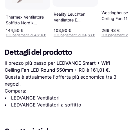
Westinghouse 
Reality Leuchten
Thermex Ventilatore
Ceiling Fan 11
Ventilatore E
Soffitto Nordik
White
Plafoniera Led Ø60
Evolution R 120/48''
144,50 €
103,90 €
269,43 €
cm Tunable White
Reversibile
O 3 pagamenti di 48,16 €
O 3 pagamenti di 34,63 €
O 3 pagamenti di
Dettagli del prodotto
Il prezzo più basso per 
LEDVANCE Smart + Wifi 
Ceiling Fan LED Round 550mm + RC
 è 
161,01 €
. 
Questa è attualmente l'offerta più economica tra 
3
negozi.
Compara:
LEDVANCE Ventilatori
LEDVANCE Ventilatori a soffitto