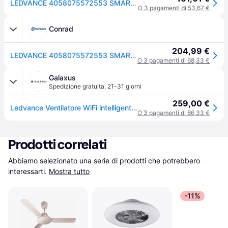
LEDVANCE 4058075572553 SMART WIFI CEILING FAN LED ceiling light/fan combo LED (monochrome) 74 W White
O 3 pagamenti di 53,67 €
Conrad
204,99 €
LEDVANCE 4058075572553 SMART WIFI CEILING FAN Plafoniera LED con sensore di movimento LED (monocolore) LED a montaggio fisso 74 W Bianco
O 3 pagamenti di 68,33 €
Galaxus
Spedizione gratuita
,
21-31 giorni
259,00 €
Ledvance Ventilatore WiFi intelligente, Ventilatore, Bianco
O 3 pagamenti di 86,33 €
Prodotti correlati
Abbiamo selezionato una serie di prodotti che potrebbero 
interessarti.
Mostra tutto
-11%