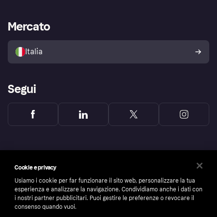
le frodi
Supporto aziende
Portale per sviluppatori
La Klarna app
Impostazioni sulla privacy
Accesso aziende
Stato operativo
Mercato
Esplora i negozi
Il tuo diritto di recesso
Vendi con Klarna
Piattaforme e partner
Politica di protezione
dell'acquirente Klarna
Italia
Segui
Cookie e privacy
Usiamo i cookie per far funzionare il sito web, personalizzare la tua
esperienza e analizzare la navigazione. Condividiamo anche i dati con
i nostri partner pubblicitari. Puoi gestire le preferenze o revocare il
consenso quando vuoi.