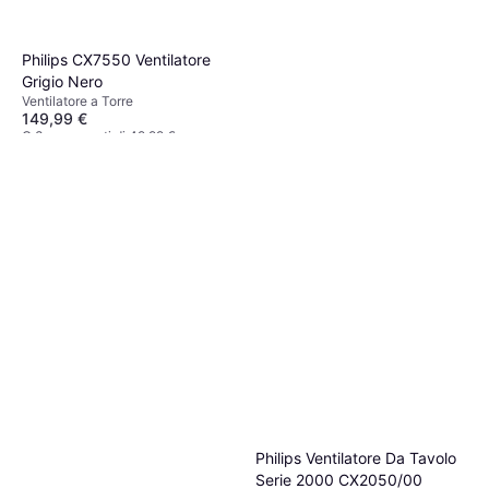
Philips CX7550 Ventilatore
Grigio Nero
Ventilatore a Torre
149,99 €
O 3 pagamenti di 49,99 €
3 negozi
Philips CX1220 Ventilatore
Bianco
Ventilatore da Pavimento
54,99 €
Esaurito
Philips Ventilatore Da Tavolo
Serie 2000 CX2050/00