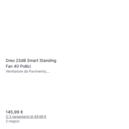
2 negozi
Dreo 23dB Smart Standing
Fan 40 Pollici
Ventilatore da Pavimento,
Oscillante, Telecomando, Timer,
Silenzioso (23 dB)
145,99 €
O 3 pagamenti di 48,66 €
2 negozi