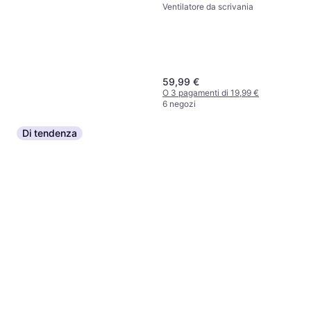
Ventilatore da scrivania
59,99 €
O 3 pagamenti di 19,99 €
6 negozi
Di tendenza
Ventilatore Nebulizzatore Fan
75W 3 Velocita
85 €
O 3 pagamenti di 28,33 €
2 negozi