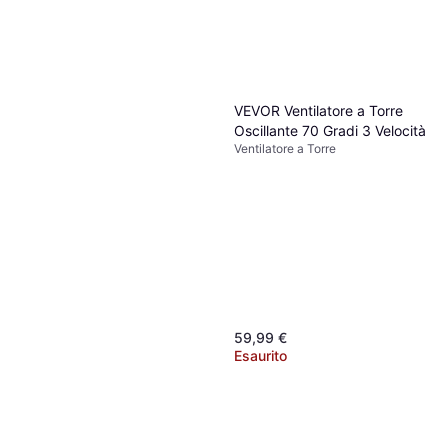
234,27 €
Telecomando, Oscillante,
Silenzioso (25 dB)
O 3 pagamenti di 78,09 €
1 negozio
VEVOR Ventilatore a Torre
Oscillante 70 Gradi 3 Velocità
Ventilatore a Torre
59,99 €
Esaurito