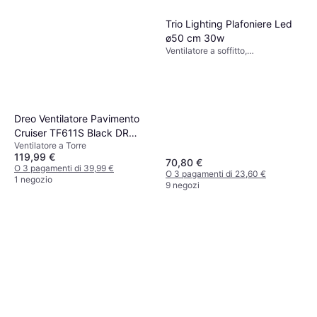
O 3 pagamenti di 39,96 €
2 negozi
Trio Lighting Plafoniere Led
ø50 cm 30w
Ventilatore a soffitto,
Telecomando, Timer, Illuminazione
Dreo Ventilatore Pavimento
Cruiser TF611S Black DR
Ventilatore a Torre
HTF011S 35W
119,99 €
70,80 €
O 3 pagamenti di 39,99 €
O 3 pagamenti di 23,60 €
1 negozio
9 negozi