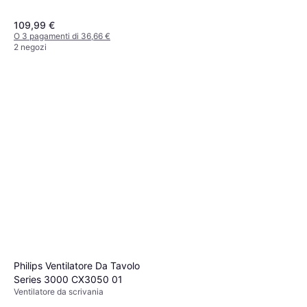
109,99 €
O 3 pagamenti di 36,66 €
2 negozi
Dyson AM07 White
Philips Ventilatore Da Tavolo
Ventilatore a Torre, Oscillante,
349 €
Series 3000 CX3050 01
Timer, Telecomando
O 3 pagamenti di 116,33 €
Ventilatore da scrivania
3 negozi