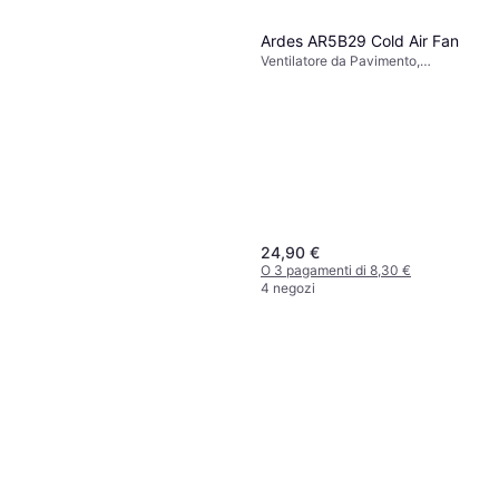
Ardes AR5B29 Cold Air Fan
Ventilatore da Pavimento,
Oscillante
24,90 €
O 3 pagamenti di 8,30 €
4 negozi
Rowenta Essential+ VU4420
Nero
Ventilatore da Pavimento
94,90 €
O 3 pagamenti di 31,63 €
5 negozi