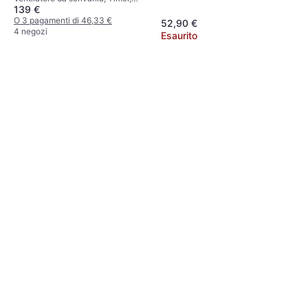
139 €
Oscillante, Inclinabile
O 3 pagamenti di 46,33 €
52,90 €
4 negozi
Esaurito