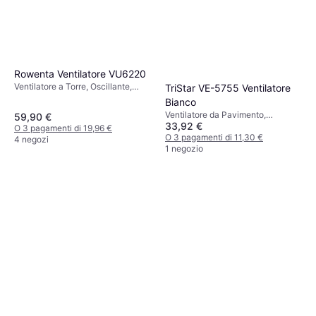
Rowenta Ventilatore VU6220
Ventilatore a Torre, Oscillante,
TriStar VE-5755 Ventilatore
Telecomando, Timer
Bianco
Ventilatore da Pavimento,
59,90 €
33,92 €
Oscillante
O 3 pagamenti di 19,96 €
O 3 pagamenti di 11,30 €
4 negozi
1 negozio