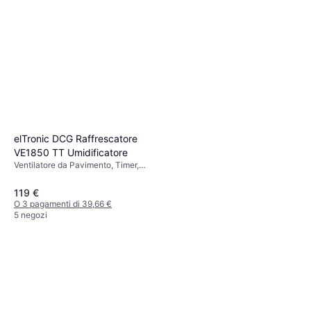
elTronic DCG Raffrescatore
VE1850 TT Umidificatore
Ventilatore da Pavimento, Timer,
Telecomando
119 €
O 3 pagamenti di 39,66 €
5 negozi
Meaco Piedistallo Sefte 10
Ventilatore
Ventilatore da Pavimento, Timer,