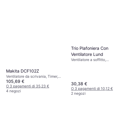
Xiaomi BPLDS11DM 3 Pale
Xiaomi Mi Smart Standing
Wi-Fi Fan
Fan 2
Ventilatore a Torre, Timer,
Ventilatore da Pavimento,
107,99 €
Oscillante, Telecomando
79,99 €
Oscillante, Inclinabile, Silenzioso
O 3 pagamenti di 35,99 €
(30 dB)
O 3 pagamenti di 26,66 €
4 negozi
3 negozi
Trio Plafoniera Con
Ventilatore Lund
Ventilatore a soffitto,
Illuminazione, Telecomando
Makita DCF102Z
Ventilatore da scrivania, Timer,
105,69 €
Oscillante, Inclinabile
30,38 €
O 3 pagamenti di 35,23 €
O 3 pagamenti di 10,12 €
4 negozi
2 negozi