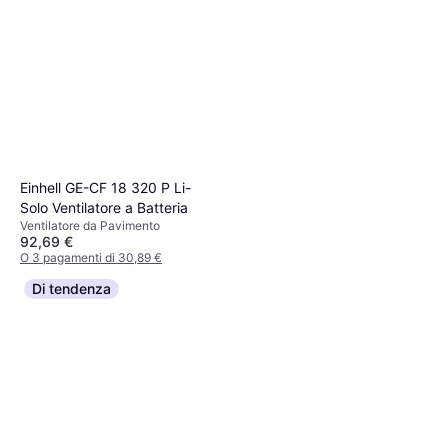
Einhell GE-CF 18 320 P Li-
Solo Ventilatore a Batteria
Ventilatore da Pavimento
92,69 €
O 3 pagamenti di 30,89 €
5 negozi
Rowenta Ventilatore A
Di tendenza
Piantana Essential + VU4410
Ventilatore da Pavimento,
Diametro 40 cm
69 €
Telecomando, Oscillante
O 3 pagamenti di 23,00 €
7 negozi