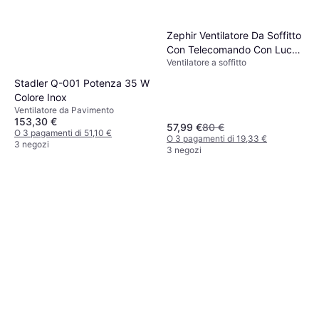
Zephir Ventilatore Da Soffitto
Con Telecomando Con Luce
Ventilatore a soffitto
ZFR9111M
Stadler Q-001 Potenza 35 W
Colore Inox
Ventilatore da Pavimento
153,30 €
57,99 €
80 €
O 3 pagamenti di 51,10 €
O 3 pagamenti di 19,33 €
3 negozi
3 negozi