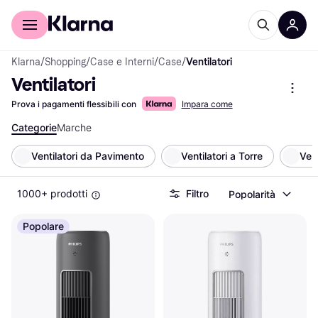
Per il tuo shopping
Per le aziende
Klarna
/
Shopping
/
Case e Interni
/
Case
/
Ventilatori
Ventilatori
Prova i pagamenti flessibili con
Impara come
Categorie
Marche
Ventilatori da Pavimento
Ventilatori a Torre
Vent
1000+ prodotti
Filtro
Popolarità
Popolare