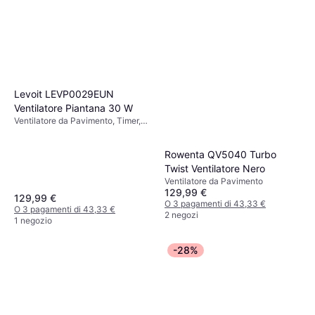
Beko Ventilatore A Torre
Efw5300b 35w Nero
Ventilatore a Torre
33,81 €
O 3 pagamenti di 11,27 €
3 negozi
Levoit LEVP0029EUN
Ventilatore Piantana 30 W
Ventilatore da Pavimento, Timer,
Telecomando
Rowenta QV5040 Turbo
Twist Ventilatore Nero
Ventilatore da Pavimento
129,99 €
129,99 €
O 3 pagamenti di 43,33 €
O 3 pagamenti di 43,33 €
2 negozi
1 negozio
-28%