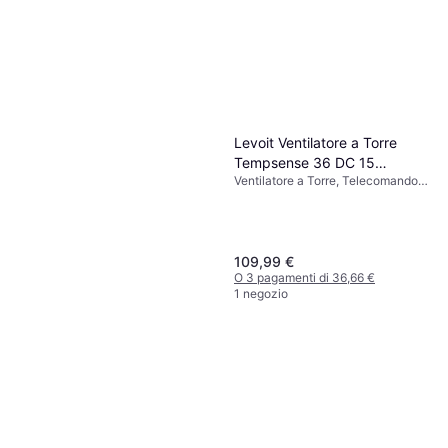
Levoit Ventilatore a Torre
Tempsense 36 DC 15
Ventilatore a Torre, Telecomando,
Velocità
Oscillante, Timer, Pulsanti Touch
109,99 €
O 3 pagamenti di 36,66 €
1 negozio
Xiaomi Mijia Smart Standing
Fan Pro Slim
Ventilatore a Torre
119,90 €