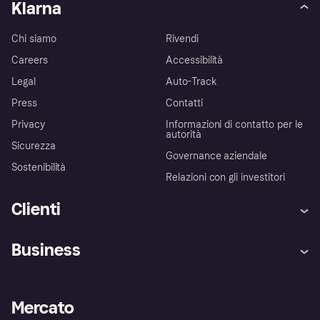
Klarna
Chi siamo
Rivendi
Careers
Accessibilità
Legal
Auto-Track
Press
Contatti
Privacy
Informazioni di contatto per le
autorità
Sicurezza
Governance aziendale
Sostenibilità
Relazioni con gli investitori
Clienti
Assistenza
Arbitro bancario
Business
Login
Promessa di protezione contro
le frodi
Supporto aziende
Portale per sviluppatori
La Klarna app
Impostazioni sulla privacy
Accesso aziende
Stato operativo
Mercato
Esplora i negozi
Il tuo diritto di recesso