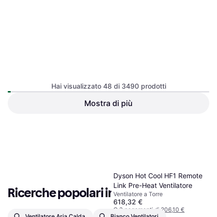
Rowenta Essential+ VU2330
30 cm 3 Veloci
Ventilatore da scrivania,
Hai visualizzato 48 di 3490 prodotti
Oscillante, Silenzioso (49 dB)
Mostra di più
44,55 €
O 3 pagamenti di 14,85 €
9+ negozi
1
2
3
...
38
...
73
Dyson Hot Cool HF1 Remote
Link Pre-Heat Ventilatore
Ricerche popolari in Ventilatori
Ventilatore a Torre
618,32 €
O 3 pagamenti di 206,10 €
Ventilatore Aria Calda
Bianco Ventilatori