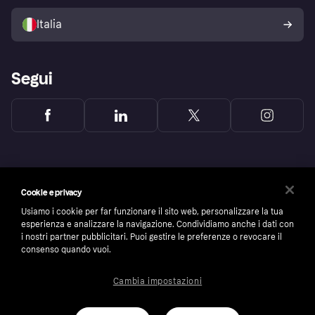
Vendi con Klarna
Piattaforme e partner
Politica di protezione
dell'acquirente Klarna
Italia
Segui
Cookie e privacy
Usiamo i cookie per far funzionare il sito web, personalizzare la tua
esperienza e analizzare la navigazione. Condividiamo anche i dati con
i nostri partner pubblicitari. Puoi gestire le preferenze o revocare il
consenso quando vuoi.
Cambia impostazioni
Copyright © 2005-2026 Klarna Bank AB (publ). Headquarters: Stockholm, Sweden. All
rights reserved. Klarna Bank AB (publ). Sveavägen 46, 111 34 Stockholm. Organization
number: 556737-0431