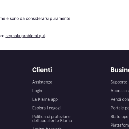
erne e sono da considerarsi puramente 
re 
segnala problemi qui
.
Clienti
Busin
Assistenza
Supporto 
Login
Accesso 
La Klarna app
Vendi con
Esplora i negozi
Portale pe
Politica di protezione
Stato ope
dell'acquirente Klarna
Piattafor