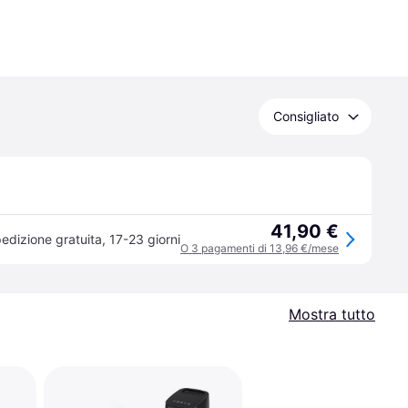
Consigliato
41,90 €
edizione gratuita
,
17-23 giorni
O 3 pagamenti di 13,96 €/mese
Mostra tutto