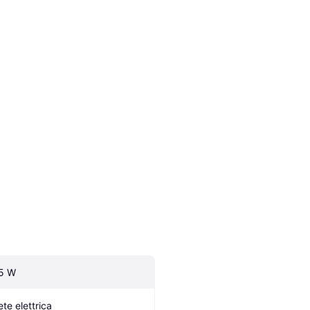
5 W
ete elettrica