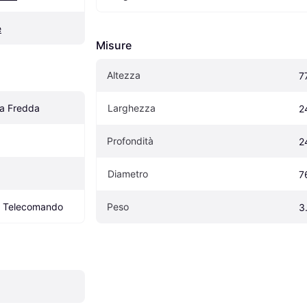
e
Misure
Altezza
7
ia Fredda
Larghezza
2
Profondità
2
Diametro
7
r, Telecomando
Peso
3