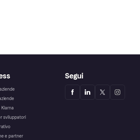
ess
Segui
aziende
aziende
 Klarna
r sviluppatori
rativo
me e partner